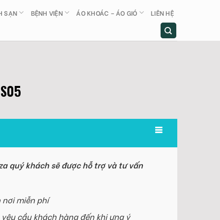
H SẠN
BỆNH VIỆN
ÁO KHOÁC – ÁO GIÓ
LIÊN HỆ
MS05
a quý khách sẽ được hỗ trợ và tư vấn
 nơi miễn phí
 yêu cầu khách hàng đến khi ưng ý