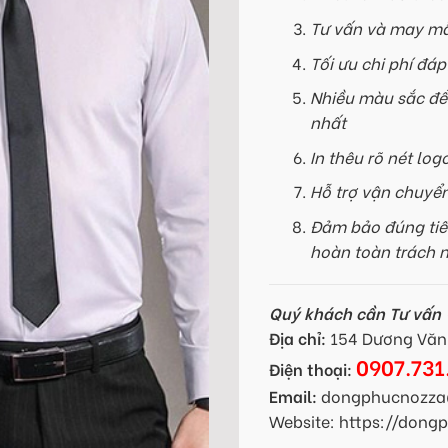
Tư vấn và may mẫ
Tối ưu chi phí đá
Nhiều màu sắc để
nhất
In thêu rõ nét log
Hỗ trợ vận chuyể
Đảm bảo đúng tiế
hoàn toàn trách 
Quý khách cần Tư vấn -
Địa chỉ:
154 Dương Văn 
0907.731
Điện thoại:
Email:
dongphucnozza
Website: https://don