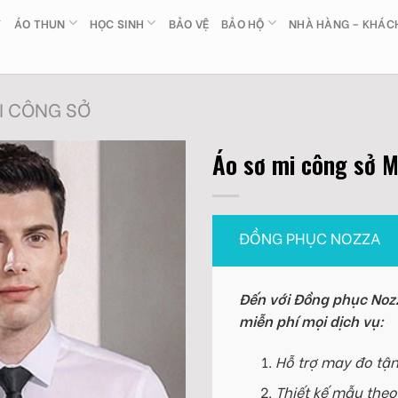
ÁO THUN
HỌC SINH
BẢO VỆ
BẢO HỘ
NHÀ HÀNG – KHÁC
I CÔNG SỞ
Áo sơ mi công sở 
ĐỒNG PHỤC NOZZA
Đến với Đồng phục Nozz
miễn phí mọi dịch vụ:
Hỗ trợ may đo tận
Thiết kế mẫu theo