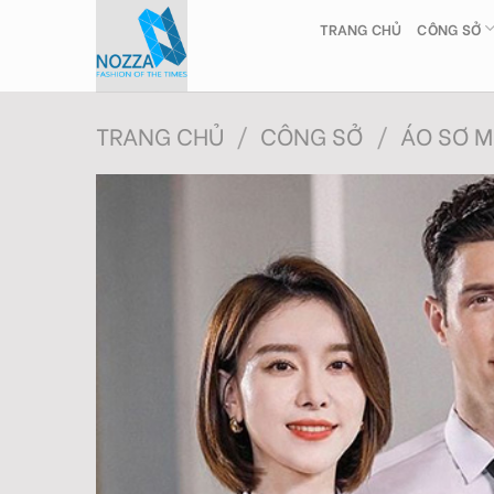
Skip
TRANG CHỦ
CÔNG SỞ
to
content
TRANG CHỦ
/
CÔNG SỞ
/
ÁO SƠ M