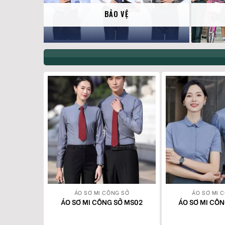
BẢO VỆ
G SỞ
ÁO SƠ MI CÔNG SỞ
ÁO SƠ MI 
Ở MS011
ÁO SƠ MI CÔNG SỞ MS02
ÁO SƠ MI CÔ