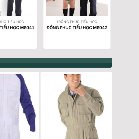
HỤC TIỂU HỌC
1ĐỒNG PHỤC TIỂU HỌC
TIỂU HỌC MS041
ĐỒNG PHỤC TIỂU HỌC MS042