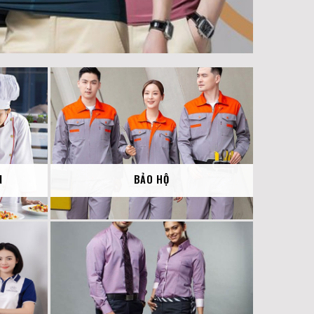
N
BẢO HỘ