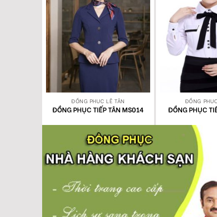
 TÂN
ĐỒNG PHỤC LỄ TÂN
ĐỒNG PHỤC
ÂN MS015
ĐỒNG PHỤC TIẾP TÂN MS014
ĐỒNG PHỤC TI