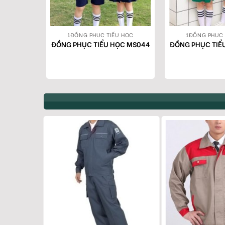
U HỌC
1ĐỒNG PHỤC TIỂU HỌC
1ĐỒNG PHỤC 
ỌC MS035
ĐỒNG PHỤC TIỂU HỌC MS044
ĐỒNG PHỤC TIỂ