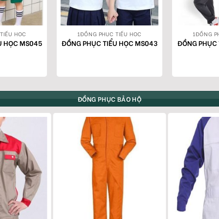
TIỂU HỌC
1ĐỒNG PHỤC TIỂU HỌC
1ĐỒNG P
U HỌC MS045
ĐỒNG PHỤC TIỂU HỌC MS043
ĐỒNG PHỤC 
ĐỒNG PHỤC BẢO HỘ