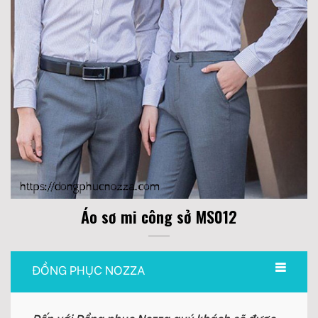
Áo sơ mi công sở MS012
ĐỒNG PHỤC NOZZA
Đến với Đồng phục Nozza quý khách sẽ được