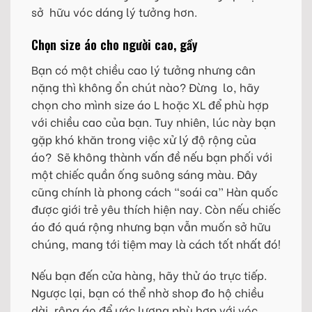
sở hữu vóc dáng lý tưởng hơn.
Chọn size áo cho người cao, gầy
Bạn có một chiều cao lý tưởng nhưng cân
nặng thì không ổn chút nào? Đừng lo, hãy
chọn cho mình size áo L hoặc XL để phù hợp
với chiều cao của bạn. Tuy nhiên, lúc này bạn
gặp khó khăn trong việc xử lý độ rộng của
áo? Sẽ không thành vấn đề nếu bạn phối với
một chiếc quần ống suông sáng màu. Đây
cũng chính là phong cách “soái ca” Hàn quốc
được giới trẻ yêu thích hiện nay. Còn nếu chiếc
áo đó quá rộng nhưng bạn vẫn muốn sở hữu
chúng, mang tới tiệm may là cách tốt nhất đó!
Nếu bạn đến cửa hàng, hãy thử áo trực tiếp.
Ngược lại, bạn có thể nhờ shop đo hộ chiều
dài, rộng áo để ước lượng phù hợp với vóc