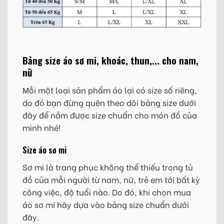
Bảng size áo sơ mi, khoác, thun,... cho nam,
nữ
Mỗi một loại sản phẩm áo lại có size số riêng,
do đó bạn đừng quên theo dõi bảng size dưới
đây để nắm được size chuẩn cho món đồ của
mình nhé!
Size áo sơ mi
Sơ mi là trang phục không thể thiếu trong tủ
đồ của mỗi người từ nam, nữ, trẻ em tới bất kỳ
công việc, độ tuổi nào. Do đó, khi chọn mua
áo sơ mi hãy dựa vào bảng size chuẩn dưới
đây.