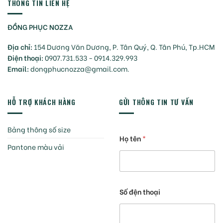
THÔNG TIN LIÊN HỆ
ĐỒNG PHỤC NOZZA
Địa chỉ:
154 Dương Văn Dương, P. Tân Quý, Q. Tân Phú, Tp.HCM
Điện thoại:
0907.731.533 - 0914.329.993
Email:
dongphucnozza@gmail.com.
HỖ TRỢ KHÁCH HÀNG
GỬI THÔNG TIN TƯ VẤN
Bảng thông số size
Họ tên
*
Pantone màu vải
Số đện thoại