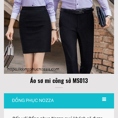
Áo sơ mi công sở MS013
ĐỒNG PHỤC NOZZA
Đến với Đồng phục Nozza quý khách sẽ được