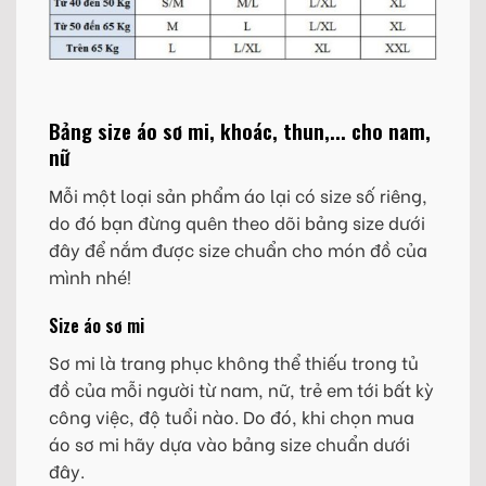
Bảng size áo sơ mi, khoác, thun,... cho nam,
nữ
Mỗi một loại sản phẩm áo lại có size số riêng,
do đó bạn đừng quên theo dõi bảng size dưới
đây để nắm được size chuẩn cho món đồ của
mình nhé!
Size áo sơ mi
Sơ mi là trang phục không thể thiếu trong tủ
đồ của mỗi người từ nam, nữ, trẻ em tới bất kỳ
công việc, độ tuổi nào. Do đó, khi chọn mua
áo sơ mi hãy dựa vào bảng size chuẩn dưới
đây.