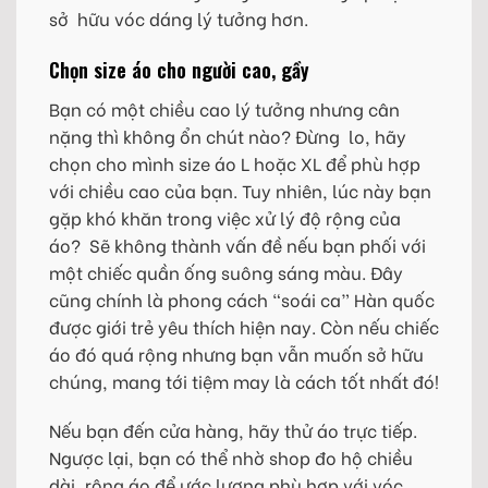
sở hữu vóc dáng lý tưởng hơn.
Chọn size áo cho người cao, gầy
Bạn có một chiều cao lý tưởng nhưng cân
nặng thì không ổn chút nào? Đừng lo, hãy
chọn cho mình size áo L hoặc XL để phù hợp
với chiều cao của bạn. Tuy nhiên, lúc này bạn
gặp khó khăn trong việc xử lý độ rộng của
áo? Sẽ không thành vấn đề nếu bạn phối với
một chiếc quần ống suông sáng màu. Đây
cũng chính là phong cách “soái ca” Hàn quốc
được giới trẻ yêu thích hiện nay. Còn nếu chiếc
áo đó quá rộng nhưng bạn vẫn muốn sở hữu
chúng, mang tới tiệm may là cách tốt nhất đó!
Nếu bạn đến cửa hàng, hãy thử áo trực tiếp.
Ngược lại, bạn có thể nhờ shop đo hộ chiều
dài, rộng áo để ước lượng phù hợp với vóc