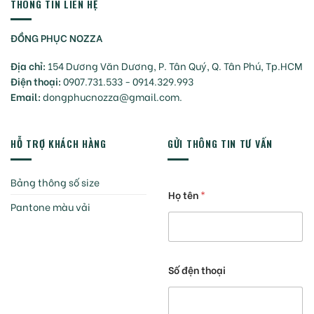
THÔNG TIN LIÊN HỆ
ĐỒNG PHỤC NOZZA
Địa chỉ:
154 Dương Văn Dương, P. Tân Quý, Q. Tân Phú, Tp.HCM
Điện thoại:
0907.731.533 - 0914.329.993
Email:
dongphucnozza@gmail.com.
HỖ TRỢ KHÁCH HÀNG
GỬI THÔNG TIN TƯ VẤN
Bảng thông số size
Họ tên
*
Pantone màu vải
Số đện thoại