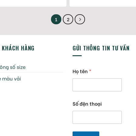
1
2
Ợ KHÁCH HÀNG
GỬI THÔNG TIN TƯ VẤN
ông số size
Họ tên
*
 màu vải
Số đện thoại