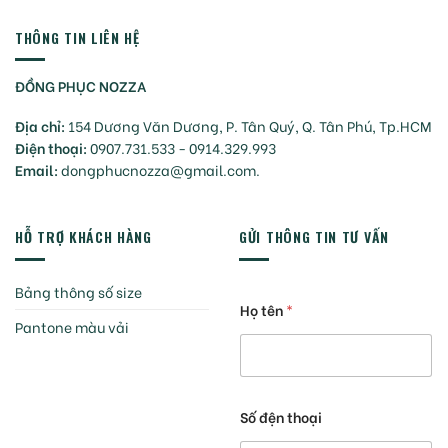
THÔNG TIN LIÊN HỆ
ĐỒNG PHỤC NOZZA
Địa chỉ:
154 Dương Văn Dương, P. Tân Quý, Q. Tân Phú, Tp.HCM
Điện thoại:
0907.731.533 - 0914.329.993
Email:
dongphucnozza@gmail.com.
HỖ TRỢ KHÁCH HÀNG
GỬI THÔNG TIN TƯ VẤN
Bảng thông số size
Họ tên
*
Pantone màu vải
Số đện thoại