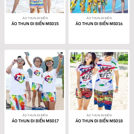
ÁO THUN ĐI BIỂN
ÁO THUN ĐI BIỂN
ÁO THUN ĐI BIỂN MS015
ÁO THUN ĐI BIỂN MS016
ÁO THUN ĐI BIỂN
ÁO THUN ĐI BIỂN
ÁO THUN ĐI BIỂN MS017
ÁO THUN ĐI BIỂN MS018