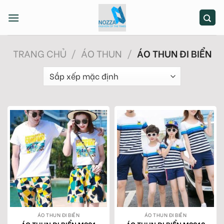
Skip
to
content
TRANG CHỦ
/
ÁO THUN
/
ÁO THUN ĐI BIỂN
ÁO THUN ĐI BIỂN
ÁO THUN ĐI BIỂN