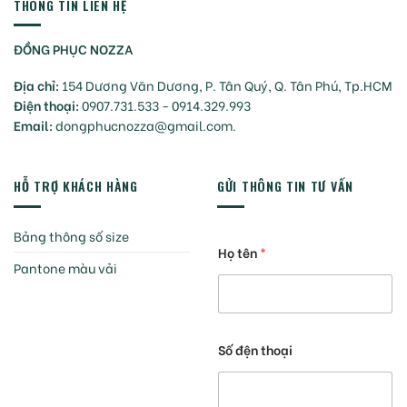
THÔNG TIN LIÊN HỆ
ĐỒNG PHỤC NOZZA
Địa chỉ:
154 Dương Văn Dương, P. Tân Quý, Q. Tân Phú, Tp.HCM
Điện thoại:
0907.731.533 - 0914.329.993
Email:
dongphucnozza@gmail.com.
HỖ TRỢ KHÁCH HÀNG
GỬI THÔNG TIN TƯ VẤN
Bảng thông số size
Họ tên
*
Pantone màu vải
Số đện thoại