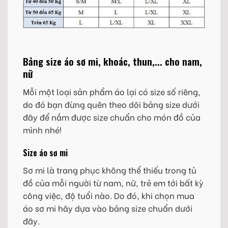
Bảng size áo sơ mi, khoác, thun,... cho nam,
nữ
Mỗi một loại sản phẩm áo lại có size số riêng,
do đó bạn đừng quên theo dõi bảng size dưới
đây để nắm được size chuẩn cho món đồ của
mình nhé!
Size áo sơ mi
Sơ mi là trang phục không thể thiếu trong tủ
đồ của mỗi người từ nam, nữ, trẻ em tới bất kỳ
công việc, độ tuổi nào. Do đó, khi chọn mua
áo sơ mi hãy dựa vào bảng size chuẩn dưới
đây.