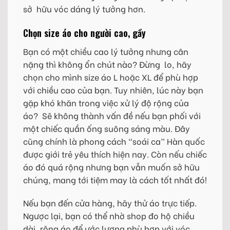
sở hữu vóc dáng lý tưởng hơn.
Chọn size áo cho người cao, gầy
Bạn có một chiều cao lý tưởng nhưng cân
nặng thì không ổn chút nào? Đừng lo, hãy
chọn cho mình size áo L hoặc XL để phù hợp
với chiều cao của bạn. Tuy nhiên, lúc này bạn
gặp khó khăn trong việc xử lý độ rộng của
áo? Sẽ không thành vấn đề nếu bạn phối với
một chiếc quần ống suông sáng màu. Đây
cũng chính là phong cách “soái ca” Hàn quốc
được giới trẻ yêu thích hiện nay. Còn nếu chiếc
áo đó quá rộng nhưng bạn vẫn muốn sở hữu
chúng, mang tới tiệm may là cách tốt nhất đó!
Nếu bạn đến cửa hàng, hãy thử áo trực tiếp.
Ngược lại, bạn có thể nhờ shop đo hộ chiều
dài, rộng áo để ước lượng phù hợp với vóc