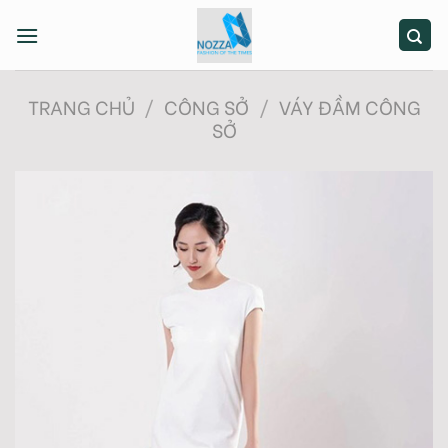
Skip
to
content
TRANG CHỦ
/
CÔNG SỞ
/
VÁY ĐẦM CÔNG
SỞ