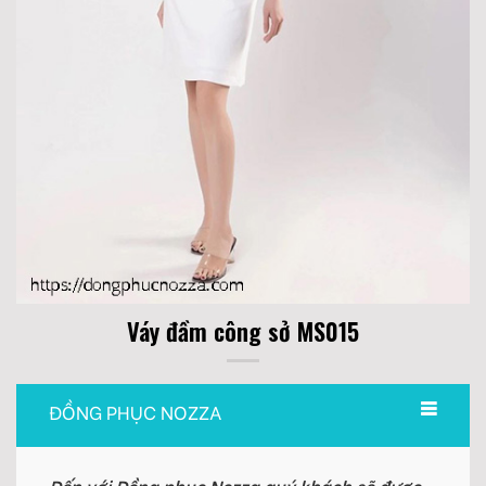
Váy đầm công sở MS015
ĐỒNG PHỤC NOZZA
Đến với Đồng phục Nozza quý khách sẽ được