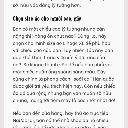
sở hữu vóc dáng lý tưởng hơn.
Chọn size áo cho người cao, gầy
Bạn có một chiều cao lý tưởng nhưng cân
nặng thì không ổn chút nào? Đừng lo, hãy
chọn cho mình size áo L hoặc XL để phù hợp
với chiều cao của bạn. Tuy nhiên, lúc này bạn
gặp khó khăn trong việc xử lý độ rộng của
áo? Sẽ không thành vấn đề nếu bạn phối với
một chiếc quần ống suông sáng màu. Đây
cũng chính là phong cách “soái ca” Hàn quốc
được giới trẻ yêu thích hiện nay. Còn nếu chiếc
áo đó quá rộng nhưng bạn vẫn muốn sở hữu
chúng, mang tới tiệm may là cách tốt nhất đó!
Nếu bạn đến cửa hàng, hãy thử áo trực tiếp.
Ngược lại, bạn có thể nhờ shop đo hộ chiều
dài, rộng áo để ước lượng phù hợp với vóc