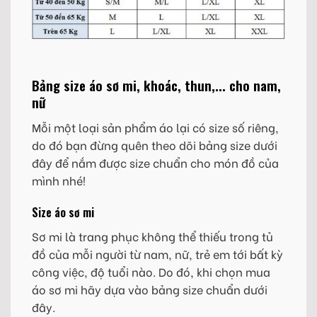
Bảng size áo sơ mi, khoác, thun,... cho nam,
nữ
Mỗi một loại sản phẩm áo lại có size số riêng,
do đó bạn đừng quên theo dõi bảng size dưới
đây để nắm được size chuẩn cho món đồ của
mình nhé!
Size áo sơ mi
Sơ mi là trang phục không thể thiếu trong tủ
đồ của mỗi người từ nam, nữ, trẻ em tới bất kỳ
công việc, độ tuổi nào. Do đó, khi chọn mua
áo sơ mi hãy dựa vào bảng size chuẩn dưới
đây.