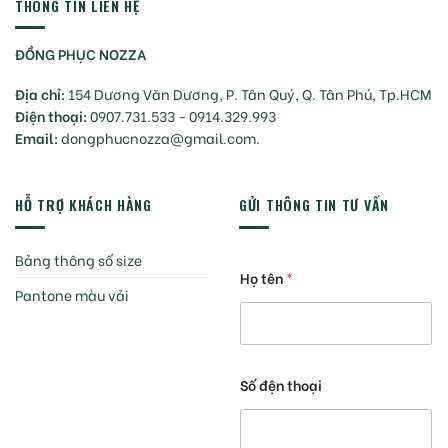
THÔNG TIN LIÊN HỆ
ĐỒNG PHỤC NOZZA
Địa chỉ:
154 Dương Văn Dương, P. Tân Quý, Q. Tân Phú, Tp.HCM
Điện thoại:
0907.731.533 - 0914.329.993
Email:
dongphucnozza@gmail.com.
HỖ TRỢ KHÁCH HÀNG
GỬI THÔNG TIN TƯ VẤN
Bảng thông số size
Họ tên
*
Pantone màu vải
Số đện thoại