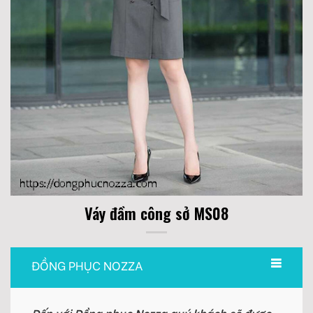
Váy đầm công sở MS08
ĐỒNG PHỤC NOZZA
Đến với Đồng phục Nozza quý khách sẽ được