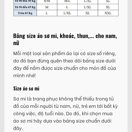
Bảng size áo sơ mi, khoác, thun,... cho nam,
nữ
Mỗi một loại sản phẩm áo lại có size số riêng,
do đó bạn đừng quên theo dõi bảng size dưới
đây để nắm được size chuẩn cho món đồ của
mình nhé!
Size áo sơ mi
Sơ mi là trang phục không thể thiếu trong tủ
đồ của mỗi người từ nam, nữ, trẻ em tới bất kỳ
công việc, độ tuổi nào. Do đó, khi chọn mua
áo sơ mi hãy dựa vào bảng size chuẩn dưới
đây.