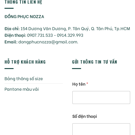
THÔNG TIN LIÊN HỆ
ĐỒNG PHỤC NOZZA
Địa chỉ:
154 Dương Văn Dương, P. Tân Quý, Q. Tân Phú, Tp.HCM
Điện thoại:
0907.731.533 - 0914.329.993
Email:
dongphucnozza@gmail.com.
HỖ TRỢ KHÁCH HÀNG
GỬI THÔNG TIN TƯ VẤN
Bảng thông số size
Họ tên
*
Pantone màu vải
Số đện thoại