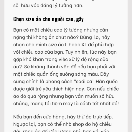
sở hữu vóc dáng lý tưởng hơn.
Chọn size áo cho người cao, gầy
Bạn có một chiều cao lý tưởng nhưng cân
nặng thì không ổn chút nào? Đừng lo, hãy
chọn cho mình size áo L hoặc XL để phù hợp
với chiều cao của bạn. Tuy nhiên, lúc này bạn
gặp khó khăn trong việc xử lý độ rộng của
áo? Sẽ không thành vấn đề nếu bạn phối với
một chiếc quần ống suông sáng màu. Đây
cũng chính là phong cách “soái ca” Hàn quốc
được giới trẻ yêu thích hiện nay. Còn nếu chiếc
áo đó quá rộng nhưng bạn vẫn muốn sở hữu
chúng, mang tới tiệm may là cách tốt nhất đó!
Nếu bạn đến cửa hàng, hãy thử áo trực tiếp.
Ngược lại, bạn có thể nhờ shop đo hộ chiều
dài, rộng áo để ước lượng phù hợp với vóc