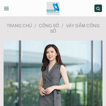
Skip
to
content
TRANG CHỦ
/
CÔNG SỞ
/
VÁY ĐẦM CÔNG
SỞ