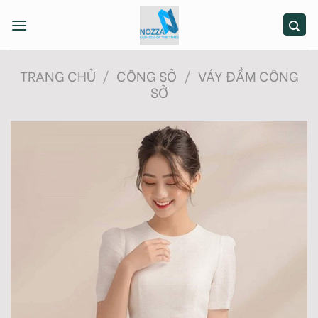
Skip
to
content
TRANG CHỦ
/
CÔNG SỞ
/
VÁY ĐẦM CÔNG
SỞ