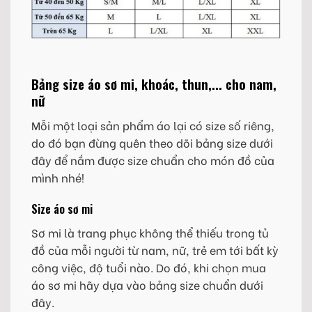
Bảng size áo sơ mi, khoác, thun,... cho nam,
nữ
Mỗi một loại sản phẩm áo lại có size số riêng,
do đó bạn đừng quên theo dõi bảng size dưới
đây để nắm được size chuẩn cho món đồ của
mình nhé!
Size áo sơ mi
Sơ mi là trang phục không thể thiếu trong tủ
đồ của mỗi người từ nam, nữ, trẻ em tới bất kỳ
công việc, độ tuổi nào. Do đó, khi chọn mua
áo sơ mi hãy dựa vào bảng size chuẩn dưới
đây.