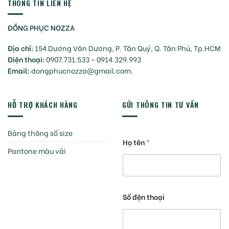
THÔNG TIN LIÊN HỆ
ĐỒNG PHỤC NOZZA
Địa chỉ:
154 Dương Văn Dương, P. Tân Quý, Q. Tân Phú, Tp.HCM
Điện thoại:
0907.731.533 - 0914.329.993
Email:
dongphucnozza@gmail.com.
HỖ TRỢ KHÁCH HÀNG
GỬI THÔNG TIN TƯ VẤN
Bảng thông số size
Họ tên
*
Pantone màu vải
Số đện thoại