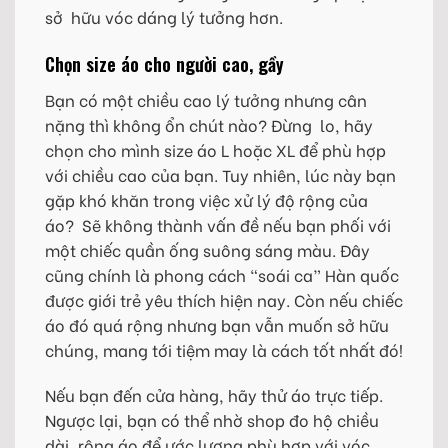
sở hữu vóc dáng lý tưởng hơn.
Chọn size áo cho người cao, gầy
Bạn có một chiều cao lý tưởng nhưng cân
nặng thì không ổn chút nào? Đừng lo, hãy
chọn cho mình size áo L hoặc XL để phù hợp
với chiều cao của bạn. Tuy nhiên, lúc này bạn
gặp khó khăn trong việc xử lý độ rộng của
áo? Sẽ không thành vấn đề nếu bạn phối với
một chiếc quần ống suông sáng màu. Đây
cũng chính là phong cách “soái ca” Hàn quốc
được giới trẻ yêu thích hiện nay. Còn nếu chiếc
áo đó quá rộng nhưng bạn vẫn muốn sở hữu
chúng, mang tới tiệm may là cách tốt nhất đó!
Nếu bạn đến cửa hàng, hãy thử áo trực tiếp.
Ngược lại, bạn có thể nhờ shop đo hộ chiều
dài, rộng áo để ước lượng phù hợp với vóc