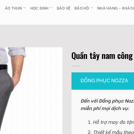
ÁO THUN
HỌC SINH
BẢO VỆ
BẢO HỘ
NHÀ HÀNG – KHÁC
Quần tây nam công
ĐỒNG PHỤC NOZZA
Đến với Đồng phục Nozz
miễn phí mọi dịch vụ:
Hỗ trợ may đo tận
Thiết kế mẫu theo