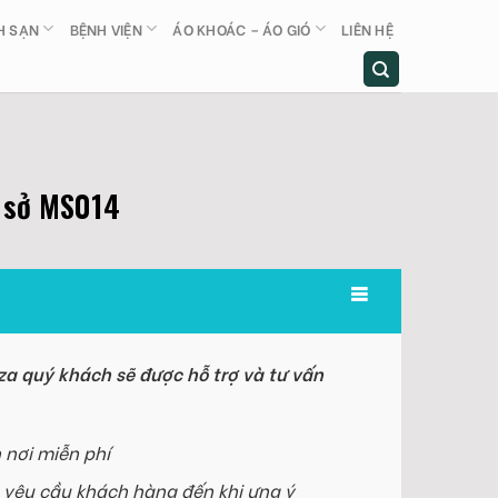
H SẠN
BỆNH VIỆN
ÁO KHOÁC – ÁO GIÓ
LIÊN HỆ
 sở MS014
a quý khách sẽ được hỗ trợ và tư vấn
 nơi miễn phí
 yêu cầu khách hàng đến khi ưng ý