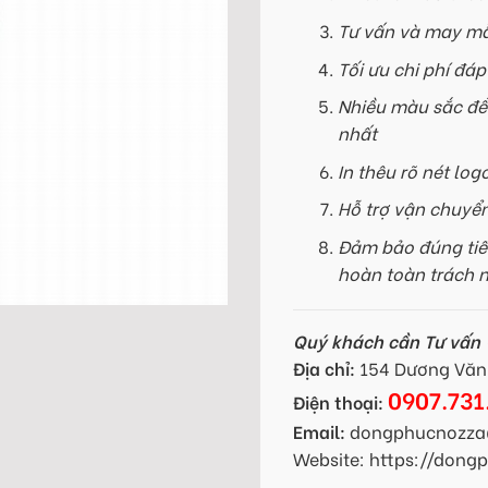
Tư vấn và may mẫ
Tối ưu chi phí đá
Nhiều màu sắc để
nhất
In thêu rõ nét log
Hỗ trợ vận chuyể
Đảm bảo đúng tiế
hoàn toàn trách 
Quý khách cần Tư vấn -
Địa chỉ:
154 Dương Văn 
0907.731
Điện thoại:
Email:
dongphucnozza
Website: https://don