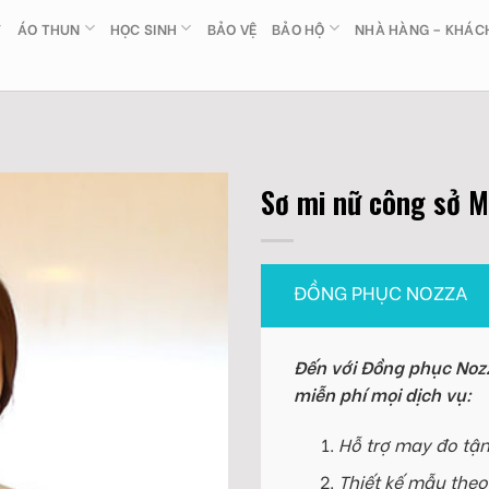
ÁO THUN
HỌC SINH
BẢO VỆ
BẢO HỘ
NHÀ HÀNG – KHÁC
Sơ mi nữ công sở 
ĐỒNG PHỤC NOZZA
Đến với Đồng phục Nozz
miễn phí mọi dịch vụ:
Hỗ trợ may đo tận
Thiết kế mẫu theo