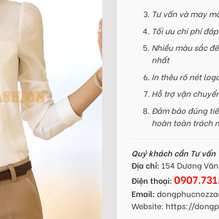
Tư vấn và may mẫ
Tối ưu chi phí đá
Nhiều màu sắc để
nhất
In thêu rõ nét log
Hỗ trợ vận chuyể
Đảm bảo đúng tiế
hoàn toàn trách 
Quý khách cần Tư vấn -
Địa chỉ:
154 Dương Văn 
0907.731
Điện thoại:
Email:
dongphucnozza
Website: https://don