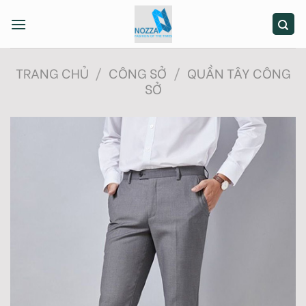
Skip
to
content
TRANG CHỦ
/
CÔNG SỞ
/
QUẦN TÂY CÔNG
SỞ