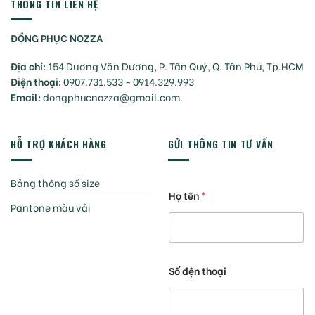
THÔNG TIN LIÊN HỆ
ĐỒNG PHỤC NOZZA
Địa chỉ:
154 Dương Văn Dương, P. Tân Quý, Q. Tân Phú, Tp.HCM
Điện thoại:
0907.731.533 - 0914.329.993
Email:
dongphucnozza@gmail.com.
HỖ TRỢ KHÁCH HÀNG
GỬI THÔNG TIN TƯ VẤN
Bảng thông số size
Họ tên
*
Pantone màu vải
Số đện thoại