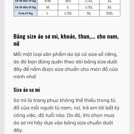
Bảng size áo sơ mi, khoác, thun,... cho nam,
nữ
Mỗi một loại sản phẩm áo lại có size số riêng,
do đó bạn đừng quên theo dõi bảng size dưới
đây để nắm được size chuẩn cho món đồ của
mình nhé!
Size áo sơ mi
Sơ mi là trang phục không thể thiếu trong tủ
đồ của mỗi người từ nam, nữ, trẻ em tới bất kỳ
công việc, độ tuổi nào. Do đó, khi chọn mua
áo sơ mi hãy dựa vào bảng size chuẩn dưới
đây.