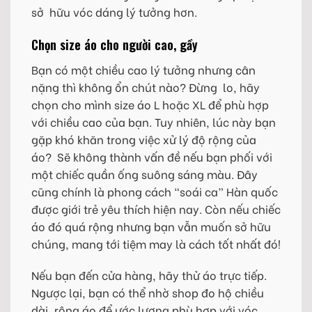
sở hữu vóc dáng lý tưởng hơn.
Chọn size áo cho người cao, gầy
Bạn có một chiều cao lý tưởng nhưng cân
nặng thì không ổn chút nào? Đừng lo, hãy
chọn cho mình size áo L hoặc XL để phù hợp
với chiều cao của bạn. Tuy nhiên, lúc này bạn
gặp khó khăn trong việc xử lý độ rộng của
áo? Sẽ không thành vấn đề nếu bạn phối với
một chiếc quần ống suông sáng màu. Đây
cũng chính là phong cách “soái ca” Hàn quốc
được giới trẻ yêu thích hiện nay. Còn nếu chiếc
áo đó quá rộng nhưng bạn vẫn muốn sở hữu
chúng, mang tới tiệm may là cách tốt nhất đó!
Nếu bạn đến cửa hàng, hãy thử áo trực tiếp.
Ngược lại, bạn có thể nhờ shop đo hộ chiều
dài, rộng áo để ước lượng phù hợp với vóc