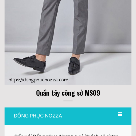
Quần tây công sở MS09
ĐỒNG PHỤC NOZZA
Đến với Đồng phục Nozza quý khách sẽ được