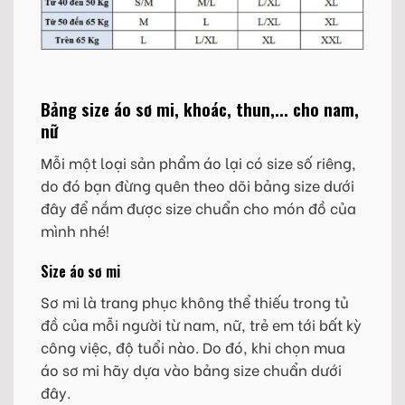
Bảng size áo sơ mi, khoác, thun,... cho nam,
nữ
Mỗi một loại sản phẩm áo lại có size số riêng,
do đó bạn đừng quên theo dõi bảng size dưới
đây để nắm được size chuẩn cho món đồ của
mình nhé!
Size áo sơ mi
Sơ mi là trang phục không thể thiếu trong tủ
đồ của mỗi người từ nam, nữ, trẻ em tới bất kỳ
công việc, độ tuổi nào. Do đó, khi chọn mua
áo sơ mi hãy dựa vào bảng size chuẩn dưới
đây.