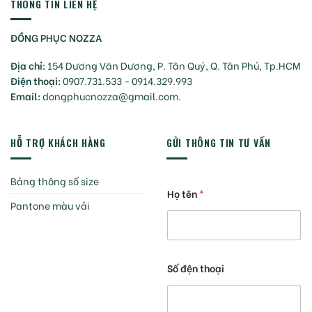
THÔNG TIN LIÊN HỆ
ĐỒNG PHỤC NOZZA
Địa chỉ:
154 Dương Văn Dương, P. Tân Quý, Q. Tân Phú, Tp.HCM
Điện thoại:
0907.731.533 - 0914.329.993
Email:
dongphucnozza@gmail.com.
HỖ TRỢ KHÁCH HÀNG
GỬI THÔNG TIN TƯ VẤN
Bảng thông số size
Họ tên
*
Pantone màu vải
Số đện thoại