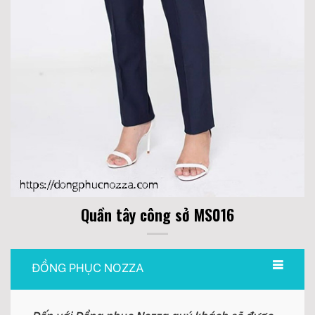
Quần tây công sở MS016
ĐỒNG PHỤC NOZZA
Đến với Đồng phục Nozza quý khách sẽ được