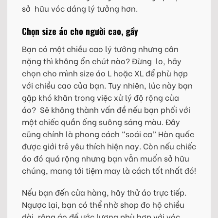
sở hữu vóc dáng lý tưởng hơn.
Chọn size áo cho người cao, gầy
Bạn có một chiều cao lý tưởng nhưng cân
nặng thì không ổn chút nào? Đừng lo, hãy
chọn cho mình size áo L hoặc XL để phù hợp
với chiều cao của bạn. Tuy nhiên, lúc này bạn
gặp khó khăn trong việc xử lý độ rộng của
áo? Sẽ không thành vấn đề nếu bạn phối với
một chiếc quần ống suông sáng màu. Đây
cũng chính là phong cách “soái ca” Hàn quốc
được giới trẻ yêu thích hiện nay. Còn nếu chiếc
áo đó quá rộng nhưng bạn vẫn muốn sở hữu
chúng, mang tới tiệm may là cách tốt nhất đó!
Nếu bạn đến cửa hàng, hãy thử áo trực tiếp.
Ngược lại, bạn có thể nhờ shop đo hộ chiều
dài, rộng áo để ước lượng phù hợp với vóc