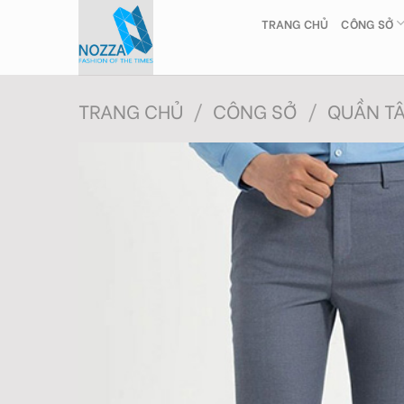
Skip
TRANG CHỦ
CÔNG SỞ
to
content
TRANG CHỦ
/
CÔNG SỞ
/
QUẦN T