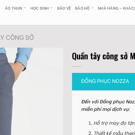
ÁO THUN
HỌC SINH
BẢO VỆ
BẢO HỘ
NHÀ HÀNG – KHÁC
ÂY CÔNG SỞ
Quần tây công sở 
ĐỒNG PHỤC NOZZA
Đến với Đồng phục Nozz
miễn phí mọi dịch vụ:
Hỗ trợ may đo tận
Thiết kế mẫu theo