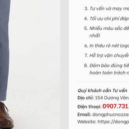
Tư vấn và may mẫ
Tối ưu chi phí đá
Nhiều màu sắc để
nhất
In thêu rõ nét log
Hỗ trợ vận chuyể
Đảm bảo đúng tiế
hoàn toàn trách 
Quý khách cần Tư vấn -
Địa chỉ:
154 Dương Văn 
0907.731
Điện thoại:
Email:
dongphucnozza
Website: https://don