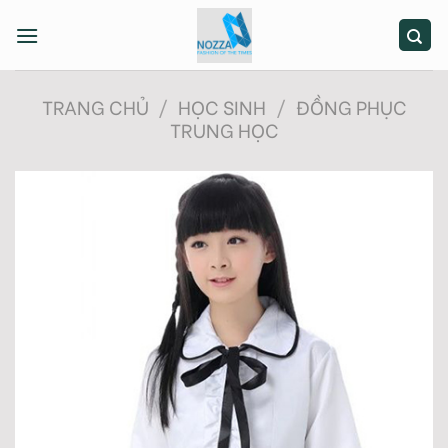
Skip
to
content
TRANG CHỦ
/
HỌC SINH
/
ĐỒNG PHỤC
TRUNG HỌC