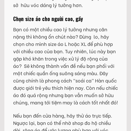
sở hữu vóc dáng lý tưởng hơn.
Chọn size áo cho người cao, gầy
Bạn có một chiều cao lý tưởng nhưng cân
nặng thì không ổn chút nào? Đừng lo, hãy
chọn cho mình size áo L hoặc XL để phù hợp
với chiều cao của bạn. Tuy nhiên, lúc này bạn
gặp khó khăn trong việc xử lý độ rộng của
áo? Sẽ không thành vấn đề nếu bạn phối với
một chiếc quần ống suông sáng màu. Đây
cũng chính là phong cách “soái ca” Hàn quốc
được giới trẻ yêu thích hiện nay. Còn nếu chiếc
áo đó quá rộng nhưng bạn vẫn muốn sở hữu
chúng, mang tới tiệm may là cách tốt nhất đó!
Nếu bạn đến cửa hàng, hãy thử áo trực tiếp.
Ngược lại, bạn có thể nhờ shop đo hộ chiều
dài, rộng áo để ước lượng phù hợp với vóc