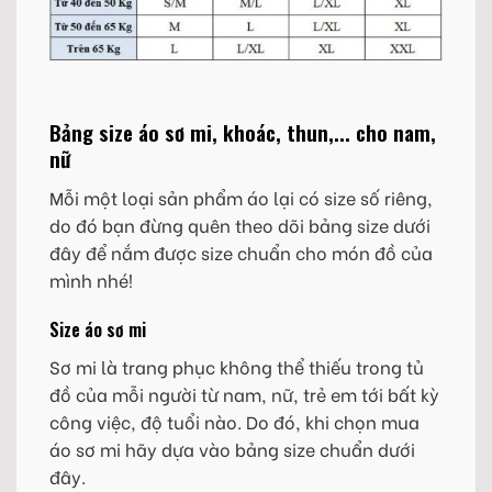
Bảng size áo sơ mi, khoác, thun,... cho nam,
nữ
Mỗi một loại sản phẩm áo lại có size số riêng,
do đó bạn đừng quên theo dõi bảng size dưới
đây để nắm được size chuẩn cho món đồ của
mình nhé!
Size áo sơ mi
Sơ mi là trang phục không thể thiếu trong tủ
đồ của mỗi người từ nam, nữ, trẻ em tới bất kỳ
công việc, độ tuổi nào. Do đó, khi chọn mua
áo sơ mi hãy dựa vào bảng size chuẩn dưới
đây.