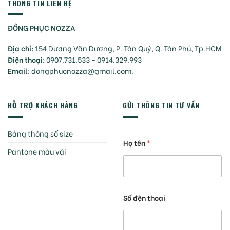
THÔNG TIN LIÊN HỆ
ĐỒNG PHỤC NOZZA
Địa chỉ:
154 Dương Văn Dương, P. Tân Quý, Q. Tân Phú, Tp.HCM
Điện thoại:
0907.731.533 - 0914.329.993
Email:
dongphucnozza@gmail.com.
HỖ TRỢ KHÁCH HÀNG
GỬI THÔNG TIN TƯ VẤN
Bảng thông số size
Họ tên
*
Pantone màu vải
Số đện thoại