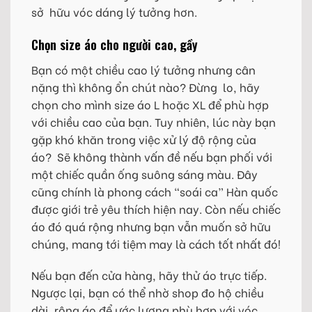
sở hữu vóc dáng lý tưởng hơn.
Chọn size áo cho người cao, gầy
Bạn có một chiều cao lý tưởng nhưng cân
nặng thì không ổn chút nào? Đừng lo, hãy
chọn cho mình size áo L hoặc XL để phù hợp
với chiều cao của bạn. Tuy nhiên, lúc này bạn
gặp khó khăn trong việc xử lý độ rộng của
áo? Sẽ không thành vấn đề nếu bạn phối với
một chiếc quần ống suông sáng màu. Đây
cũng chính là phong cách “soái ca” Hàn quốc
được giới trẻ yêu thích hiện nay. Còn nếu chiếc
áo đó quá rộng nhưng bạn vẫn muốn sở hữu
chúng, mang tới tiệm may là cách tốt nhất đó!
Nếu bạn đến cửa hàng, hãy thử áo trực tiếp.
Ngược lại, bạn có thể nhờ shop đo hộ chiều
dài, rộng áo để ước lượng phù hợp với vóc