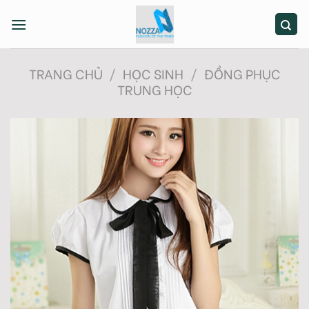
Skip
to
content
TRANG CHỦ
/
HỌC SINH
/
ĐỒNG PHỤC
TRUNG HỌC