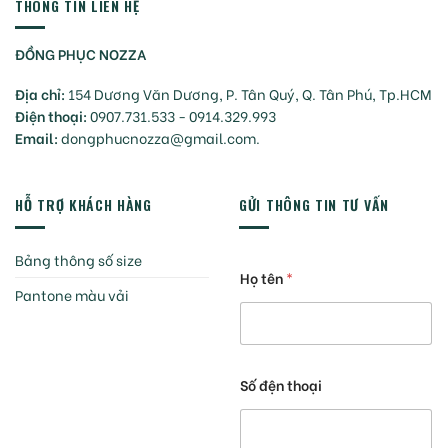
THÔNG TIN LIÊN HỆ
ĐỒNG PHỤC NOZZA
Địa chỉ:
154 Dương Văn Dương, P. Tân Quý, Q. Tân Phú, Tp.HCM
Điện thoại:
0907.731.533 - 0914.329.993
Email:
dongphucnozza@gmail.com.
HỖ TRỢ KHÁCH HÀNG
GỬI THÔNG TIN TƯ VẤN
Bảng thông số size
Họ tên
*
Pantone màu vải
Số đện thoại