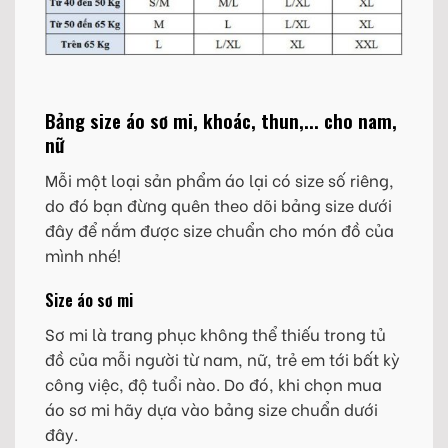
Bảng size áo sơ mi, khoác, thun,... cho nam,
nữ
Mỗi một loại sản phẩm áo lại có size số riêng,
do đó bạn đừng quên theo dõi bảng size dưới
đây để nắm được size chuẩn cho món đồ của
mình nhé!
Size áo sơ mi
Sơ mi là trang phục không thể thiếu trong tủ
đồ của mỗi người từ nam, nữ, trẻ em tới bất kỳ
công việc, độ tuổi nào. Do đó, khi chọn mua
áo sơ mi hãy dựa vào bảng size chuẩn dưới
đây.