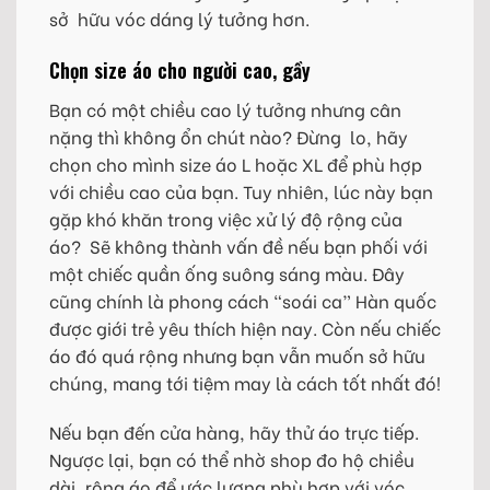
sở hữu vóc dáng lý tưởng hơn.
Chọn size áo cho người cao, gầy
Bạn có một chiều cao lý tưởng nhưng cân
nặng thì không ổn chút nào? Đừng lo, hãy
chọn cho mình size áo L hoặc XL để phù hợp
với chiều cao của bạn. Tuy nhiên, lúc này bạn
gặp khó khăn trong việc xử lý độ rộng của
áo? Sẽ không thành vấn đề nếu bạn phối với
một chiếc quần ống suông sáng màu. Đây
cũng chính là phong cách “soái ca” Hàn quốc
được giới trẻ yêu thích hiện nay. Còn nếu chiếc
áo đó quá rộng nhưng bạn vẫn muốn sở hữu
chúng, mang tới tiệm may là cách tốt nhất đó!
Nếu bạn đến cửa hàng, hãy thử áo trực tiếp.
Ngược lại, bạn có thể nhờ shop đo hộ chiều
dài, rộng áo để ước lượng phù hợp với vóc