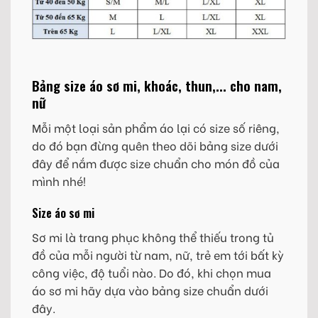
Bảng size áo sơ mi, khoác, thun,... cho nam,
nữ
Mỗi một loại sản phẩm áo lại có size số riêng,
do đó bạn đừng quên theo dõi bảng size dưới
đây để nắm được size chuẩn cho món đồ của
mình nhé!
Size áo sơ mi
Sơ mi là trang phục không thể thiếu trong tủ
đồ của mỗi người từ nam, nữ, trẻ em tới bất kỳ
công việc, độ tuổi nào. Do đó, khi chọn mua
áo sơ mi hãy dựa vào bảng size chuẩn dưới
đây.