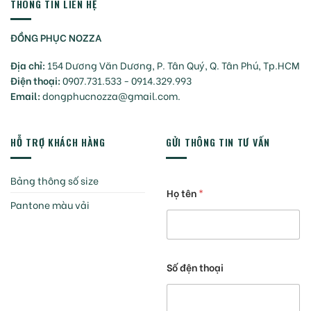
THÔNG TIN LIÊN HỆ
ĐỒNG PHỤC NOZZA
Địa chỉ:
154 Dương Văn Dương, P. Tân Quý, Q. Tân Phú, Tp.HCM
Điện thoại:
0907.731.533 - 0914.329.993
Email:
dongphucnozza@gmail.com.
HỖ TRỢ KHÁCH HÀNG
GỬI THÔNG TIN TƯ VẤN
Bảng thông số size
Họ tên
*
Pantone màu vải
Số đện thoại