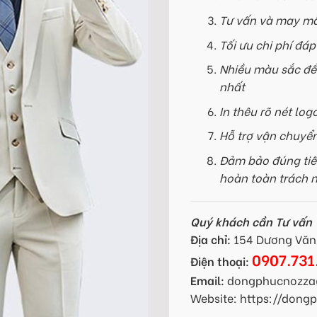
Tư vấn và may mẫ
Tối ưu chi phí đá
Nhiều màu sắc để
nhất
In thêu rõ nét log
Hỗ trợ vận chuyể
Đảm bảo đúng tiế
hoàn toàn trách 
Quý khách cần Tư vấn -
Địa chỉ:
154 Dương Văn 
0907.731
Điện thoại:
Email:
dongphucnozza
Website: https://don