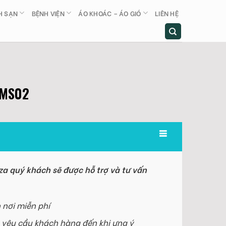
H SẠN
BỆNH VIỆN
ÁO KHOÁC – ÁO GIÓ
LIÊN HỆ
 MS02
a quý khách sẽ được hỗ trợ và tư vấn
 nơi miễn phí
 yêu cầu khách hàng đến khi ưng ý