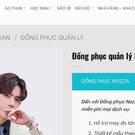
ÁO THUN
HỌC SINH
BẢO VỆ
BẢO HỘ
NHÀ HÀNG – KHÁC
SẠN
/
ĐỒNG PHỤC QUẢN LÝ
Đồng phục quản lý
ĐỒNG PHỤC NOZZA
Đến với Đồng phục Nozz
miễn phí mọi dịch vụ:
Hỗ trợ may đo tận
Thiết kế mẫu theo