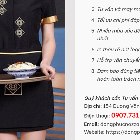
Tư vấn và may mẫ
Tối ưu chi phí đá
Nhiều màu sắc để
nhất
In thêu rõ nét log
Hỗ trợ vận chuyể
Đảm bảo đúng tiế
hoàn toàn trách 
Quý khách cần Tư vấn -
Địa chỉ:
154 Dương Văn 
0907.731
Điện thoại:
Email:
dongphucnozza
Website: https://don