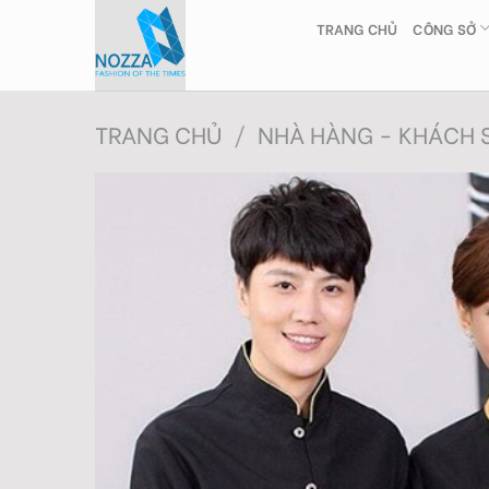
Skip
TRANG CHỦ
CÔNG SỞ
to
content
TRANG CHỦ
/
NHÀ HÀNG - KHÁCH 