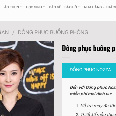
ÁO THUN
HỌC SINH
BẢO VỆ
BẢO HỘ
NHÀ HÀNG – KHÁC
SẠN
/
ĐỒNG PHỤC BUỒNG PHÒNG
Đồng phục buồng 
ĐỒNG PHỤC NOZZA
Đến với Đồng phục Nozz
miễn phí mọi dịch vụ:
Hỗ trợ may đo tận
Thiết kế mẫu theo