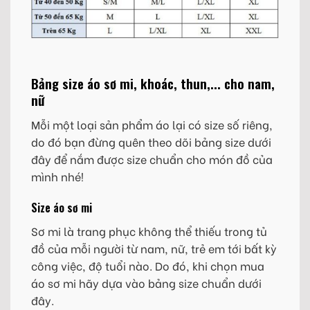
Bảng size áo sơ mi, khoác, thun,... cho nam,
nữ
Mỗi một loại sản phẩm áo lại có size số riêng,
do đó bạn đừng quên theo dõi bảng size dưới
đây để nắm được size chuẩn cho món đồ của
mình nhé!
Size áo sơ mi
Sơ mi là trang phục không thể thiếu trong tủ
đồ của mỗi người từ nam, nữ, trẻ em tới bất kỳ
công việc, độ tuổi nào. Do đó, khi chọn mua
áo sơ mi hãy dựa vào bảng size chuẩn dưới
đây.