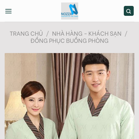
Skip
to
content
TRANG CHỦ
/
NHÀ HÀNG - KHÁCH SẠN
/
ĐỒNG PHỤC BUỒNG PHÒNG