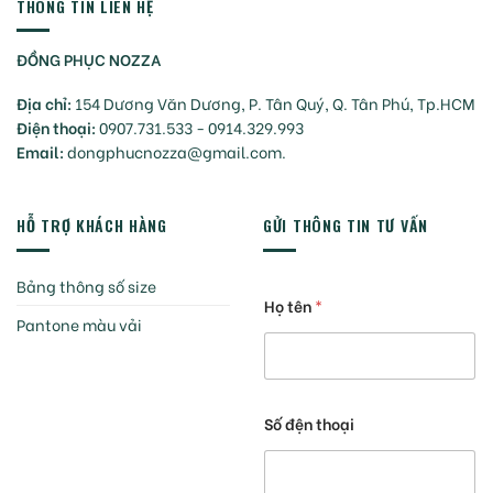
THÔNG TIN LIÊN HỆ
ĐỒNG PHỤC NOZZA
Địa chỉ:
154 Dương Văn Dương, P. Tân Quý, Q. Tân Phú, Tp.HCM
Điện thoại:
0907.731.533 - 0914.329.993
Email:
dongphucnozza@gmail.com.
HỖ TRỢ KHÁCH HÀNG
GỬI THÔNG TIN TƯ VẤN
Bảng thông số size
Họ tên
*
Pantone màu vải
Số đện thoại