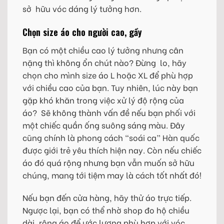
sở hữu vóc dáng lý tưởng hơn.
Chọn size áo cho người cao, gầy
Bạn có một chiều cao lý tưởng nhưng cân
nặng thì không ổn chút nào? Đừng lo, hãy
chọn cho mình size áo L hoặc XL để phù hợp
với chiều cao của bạn. Tuy nhiên, lúc này bạn
gặp khó khăn trong việc xử lý độ rộng của
áo? Sẽ không thành vấn đề nếu bạn phối với
một chiếc quần ống suông sáng màu. Đây
cũng chính là phong cách “soái ca” Hàn quốc
được giới trẻ yêu thích hiện nay. Còn nếu chiếc
áo đó quá rộng nhưng bạn vẫn muốn sở hữu
chúng, mang tới tiệm may là cách tốt nhất đó!
Nếu bạn đến cửa hàng, hãy thử áo trực tiếp.
Ngược lại, bạn có thể nhờ shop đo hộ chiều
dài, rộng áo để ước lượng phù hợp với vóc