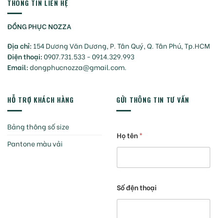
THÔNG TIN LIÊN HỆ
ĐỒNG PHỤC NOZZA
Địa chỉ:
154 Dương Văn Dương, P. Tân Quý, Q. Tân Phú, Tp.HCM
Điện thoại:
0907.731.533 - 0914.329.993
Email:
dongphucnozza@gmail.com.
HỖ TRỢ KHÁCH HÀNG
GỬI THÔNG TIN TƯ VẤN
Bảng thông số size
Họ tên
*
Pantone màu vải
Số đện thoại