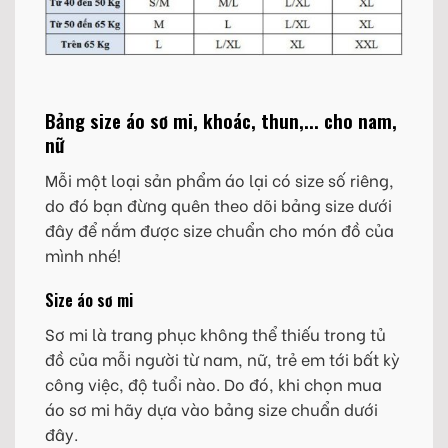
Bảng size áo sơ mi, khoác, thun,... cho nam,
nữ
Mỗi một loại sản phẩm áo lại có size số riêng,
do đó bạn đừng quên theo dõi bảng size dưới
đây để nắm được size chuẩn cho món đồ của
mình nhé!
Size áo sơ mi
Sơ mi là trang phục không thể thiếu trong tủ
đồ của mỗi người từ nam, nữ, trẻ em tới bất kỳ
công việc, độ tuổi nào. Do đó, khi chọn mua
áo sơ mi hãy dựa vào bảng size chuẩn dưới
đây.