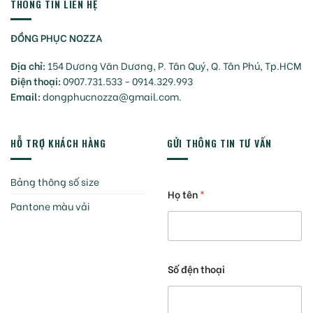
THÔNG TIN LIÊN HỆ
ĐỒNG PHỤC NOZZA
Địa chỉ:
154 Dương Văn Dương, P. Tân Quý, Q. Tân Phú, Tp.HCM
Điện thoại:
0907.731.533 - 0914.329.993
Email:
dongphucnozza@gmail.com.
HỖ TRỢ KHÁCH HÀNG
GỬI THÔNG TIN TƯ VẤN
Bảng thông số size
Họ tên
*
Pantone màu vải
Số đện thoại