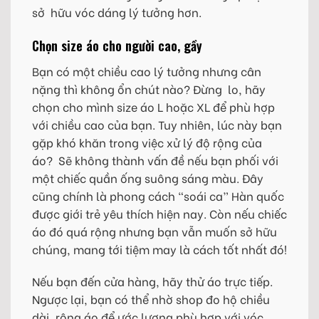
sở hữu vóc dáng lý tưởng hơn.
Chọn size áo cho người cao, gầy
Bạn có một chiều cao lý tưởng nhưng cân
nặng thì không ổn chút nào? Đừng lo, hãy
chọn cho mình size áo L hoặc XL để phù hợp
với chiều cao của bạn. Tuy nhiên, lúc này bạn
gặp khó khăn trong việc xử lý độ rộng của
áo? Sẽ không thành vấn đề nếu bạn phối với
một chiếc quần ống suông sáng màu. Đây
cũng chính là phong cách “soái ca” Hàn quốc
được giới trẻ yêu thích hiện nay. Còn nếu chiếc
áo đó quá rộng nhưng bạn vẫn muốn sở hữu
chúng, mang tới tiệm may là cách tốt nhất đó!
Nếu bạn đến cửa hàng, hãy thử áo trực tiếp.
Ngược lại, bạn có thể nhờ shop đo hộ chiều
dài, rộng áo để ước lượng phù hợp với vóc