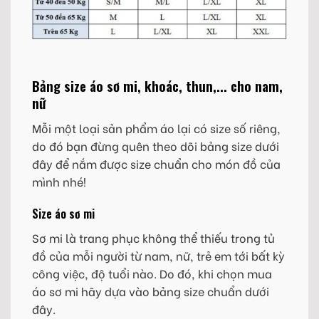
Bảng size áo sơ mi, khoác, thun,... cho nam,
nữ
Mỗi một loại sản phẩm áo lại có size số riêng,
do đó bạn đừng quên theo dõi bảng size dưới
đây để nắm được size chuẩn cho món đồ của
mình nhé!
Size áo sơ mi
Sơ mi là trang phục không thể thiếu trong tủ
đồ của mỗi người từ nam, nữ, trẻ em tới bất kỳ
công việc, độ tuổi nào. Do đó, khi chọn mua
áo sơ mi hãy dựa vào bảng size chuẩn dưới
đây.