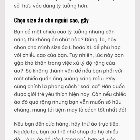
sở hữu vóc dáng lý tưởng hơn.
Chọn size áo cho người cao, gầy
Bạn có một chiều cao lý tưởng nhưng cân
nặng thì không ổn chút nào? Đừng lo, hãy
chọn cho mình size áo L hoặc XL để phù hợp
với chiều cao của bạn. Tuy nhiên, lúc này bạn
gặp khó khăn trong việc xử lý độ rộng của
áo? Sẽ không thành vấn đề nếu bạn phối với
một chiếc quần ống suông sáng màu. Đây
cũng chính là phong cách “soái ca” Hàn quốc
được giới trẻ yêu thích hiện nay. Còn nếu chiếc
áo đó quá rộng nhưng bạn vẫn muốn sở hữu
chúng, mang tới tiệm may là cách tốt nhất đó!
Nếu bạn đến cửa hàng, hãy thử áo trực tiếp.
Ngược lại, bạn có thể nhờ shop đo hộ chiều
dài, rộng áo để ước lượng phù hợp với vóc