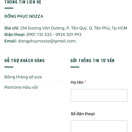
THÔNG TIN LIÊN HỆ
ĐỒNG PHỤC NOZZA
Địa chỉ:
154 Dương Văn Dương, P. Tân Quý, Q. Tân Phú, Tp.HCM
Điện thoại:
0907.731.533 - 0914.329.993
Email:
dongphucnozza@gmail.com.
HỖ TRỢ KHÁCH HÀNG
GỬI THÔNG TIN TƯ VẤN
Bảng thông số size
Họ tên
*
Pantone màu vải
Số đện thoại