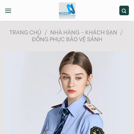
Skip
to
content
TRANG CHỦ
/
NHÀ HÀNG - KHÁCH SẠN
/
ĐỒNG PHỤC BẢO VỆ SẢNH