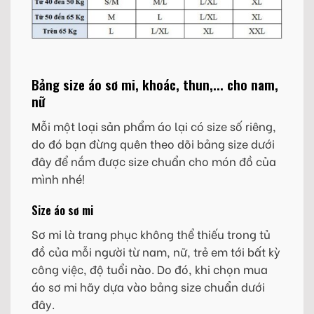
Bảng size áo sơ mi, khoác, thun,... cho nam,
nữ
Mỗi một loại sản phẩm áo lại có size số riêng,
do đó bạn đừng quên theo dõi bảng size dưới
đây để nắm được size chuẩn cho món đồ của
mình nhé!
Size áo sơ mi
Sơ mi là trang phục không thể thiếu trong tủ
đồ của mỗi người từ nam, nữ, trẻ em tới bất kỳ
công việc, độ tuổi nào. Do đó, khi chọn mua
áo sơ mi hãy dựa vào bảng size chuẩn dưới
đây.