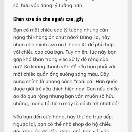
sở hữu vóc dáng lý tưởng hơn.
Chọn size áo cho người cao, gầy
Bạn có một chiều cao lý tưởng nhưng cân
nặng thì không ổn chút nào? Đừng lo, hãy
chọn cho mình size áo L hoặc XL để phù hợp
với chiều cao của bạn. Tuy nhiên, lúc này bạn
gặp khó khăn trong việc xử lý độ rộng của
áo? Sẽ không thành vấn đề nếu bạn phối với
một chiếc quần ống suông sáng màu. Đây
cũng chính là phong cách “soái ca” Hàn quốc
được giới trẻ yêu thích hiện nay. Còn nếu chiếc
áo đó quá rộng nhưng bạn vẫn muốn sở hữu
chúng, mang tới tiệm may là cách tốt nhất đó!
Nếu bạn đến cửa hàng, hãy thử áo trực tiếp.
Ngược lại, bạn có thể nhờ shop đo hộ chiều
dài, rộng áo để ước lượng phù hợp với vóc