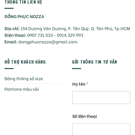
THÔNG TIN LIÊN HỆ
ĐỒNG PHỤC NOZZA
Địa chỉ:
154 Dương Văn Dương, P. Tân Quý, Q. Tân Phú, Tp.HCM
Điện thoại:
0907.731.533 - 0914.329.993
Email:
dongphucnozza@gmail.com.
HỖ TRỢ KHÁCH HÀNG
GỬI THÔNG TIN TƯ VẤN
Bảng thông số size
Họ tên
*
Pantone màu vải
Số đện thoại