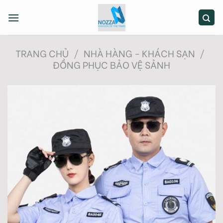
Skip
to
content
TRANG CHỦ
/
NHÀ HÀNG - KHÁCH SẠN
/
ĐỒNG PHỤC BẢO VỆ SẢNH