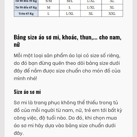
Bảng size áo sơ mi, khoác, thun,... cho nam,
nữ
Mỗi một loại sản phẩm áo lại có size số riêng,
do đó bạn đừng quên theo dõi bảng size dưới
đây để nắm được size chuẩn cho món đồ của
mình nhé!
Size áo sơ mi
Sơ mi là trang phục không thể thiếu trong tủ
đồ của mỗi người từ nam, nữ, trẻ em tới bất kỳ
công việc, độ tuổi nào. Do đó, khi chọn mua
áo sơ mi hãy dựa vào bảng size chuẩn dưới
đây.