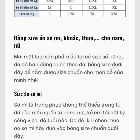
Bảng size áo sơ mi, khoác, thun,... cho nam,
nữ
Mỗi một loại sản phẩm áo lại có size số riêng,
do đó bạn đừng quên theo dõi bảng size dưới
đây để nắm được size chuẩn cho món đồ của
mình nhé!
Size áo sơ mi
Sơ mi là trang phục không thể thiếu trong tủ
đồ của mỗi người từ nam, nữ, trẻ em tới bất kỳ
công việc, độ tuổi nào. Do đó, khi chọn mua
áo sơ mi hãy dựa vào bảng size chuẩn dưới
đây.