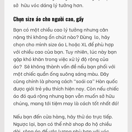
sở hữu vóc dáng lý tưởng hơn.
Chọn size áo cho người cao, gầy
Bạn có một chiều cao lý tưởng nhưng cân
nặng thì không ổn chút nào? Đừng lo, hãy
chọn cho mình size áo L hoặc XL để phù hợp
với chiều cao của bạn. Tuy nhiên, lúc này bạn
gặp khó khăn trong việc xử lý độ rộng của
áo? Sẽ không thành vấn đề nếu bạn phối với
một chiếc quần ống suông sáng màu. Đây
cũng chính là phong cách “soái ca” Hàn quốc
được giới trẻ yêu thích hiện nay. Còn nếu chiếc
áo đó quá rộng nhưng bạn vẫn muốn sở hữu
chúng, mang tới tiệm may là cách tốt nhất đó!
Nếu bạn đến cửa hàng, hãy thử áo trực tiếp.
Ngược lại, bạn có thể nhờ shop đo hộ chiều
dài, rộng áo để ước lượng phù hợp với vóc