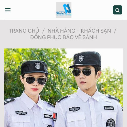
Skip
to
content
TRANG CHỦ
/
NHÀ HÀNG - KHÁCH SẠN
/
ĐỒNG PHỤC BẢO VỆ SẢNH