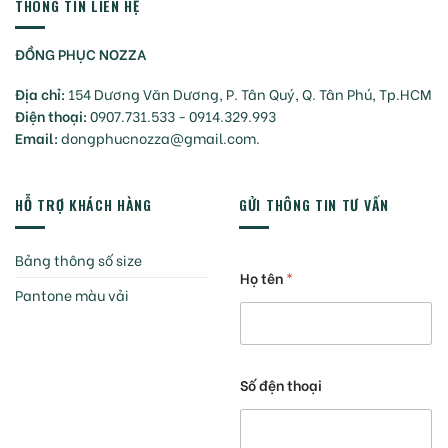
THÔNG TIN LIÊN HỆ
ĐỒNG PHỤC NOZZA
Địa chỉ:
154 Dương Văn Dương, P. Tân Quý, Q. Tân Phú, Tp.HCM
Điện thoại:
0907.731.533 - 0914.329.993
Email:
dongphucnozza@gmail.com.
HỖ TRỢ KHÁCH HÀNG
GỬI THÔNG TIN TƯ VẤN
Bảng thông số size
Họ tên
*
Pantone màu vải
Số đện thoại