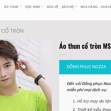
ÁO THUN
HỌC SINH
BẢO VỆ
BẢO HỘ
NHÀ HÀNG – KHÁC
 CỔ TRÒN
Áo thun cổ tròn M
ĐỒNG PHỤC NOZZA
Đến với Đồng phục Nozz
miễn phí mọi dịch vụ:
Hỗ trợ may đo tận
Thiết kế mẫu theo