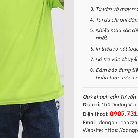
Tư vấn và may mẫ
Tối ưu chi phí đá
Nhiều màu sắc để
nhất
In thêu rõ nét log
Hỗ trợ vận chuyể
Đảm bảo đúng tiế
hoàn toàn trách 
Quý khách cần Tư vấn -
Địa chỉ:
154 Dương Văn 
0907.731
Điện thoại:
Email:
dongphucnozza
Website: https://don