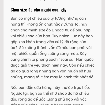
Chọn size áo cho người cao, gầy
Bạn có một chiều cao lý tưởng nhưng cân
nặng thì không ổn chút nào? Đừng lo, hãy
chọn cho mình size áo L hoặc XL để phù hợp
với chiều cao của bạn. Tuy nhiên, lúc này bạn
gặp khó khăn trong việc xử lý độ rộng của
áo? Sẽ không thành vấn đề nếu bạn phối với
một chiếc quần ống suông sáng màu. Đây
cũng chính là phong cách “soái ca” Hàn quốc
được giới trẻ yêu thích hiện nay. Còn nếu chiếc
áo đó quá rộng nhưng bạn vẫn muốn sở hữu
chúng, mang tới tiệm may là cách tốt nhất đó!
Nếu bạn đến cửa hàng, hãy thử áo trực tiếp.
Ngược lại, bạn có thể nhờ shop đo hộ chiều
dài, rộng áo để ước lượng phù hợp với vóc
dáng của mình khi mua hàng trên mạng.