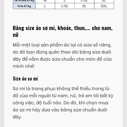
Bảng size áo sơ mi, khoác, thun,... cho nam,
nữ
Mỗi một loại sản phẩm áo lại có size số riêng,
do đó bạn đừng quên theo dõi bảng size dưới
đây để nắm được size chuẩn cho món đồ của
mình nhé!
Size áo sơ mi
Sơ mi là trang phục không thể thiếu trong tủ
đồ của mỗi người từ nam, nữ, trẻ em tới bất kỳ
công việc, độ tuổi nào. Do đó, khi chọn mua
áo sơ mi hãy dựa vào bảng size chuẩn dưới
đây.