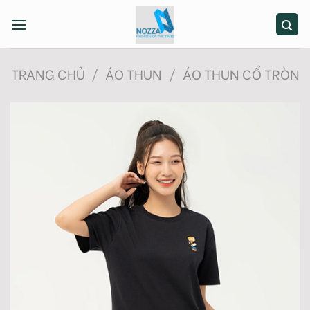
Skip
to
content
TRANG CHỦ
/
ÁO THUN
/
ÁO THUN CỔ TRÒN