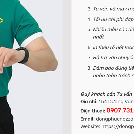
Tư vấn và may mẫ
Tối ưu chi phí đá
Nhiều màu sắc để
nhất
In thêu rõ nét log
Hỗ trợ vận chuyể
Đảm bảo đúng tiế
hoàn toàn trách 
Quý khách cần Tư vấn -
Địa chỉ:
154 Dương Văn 
0907.731
Điện thoại:
Email:
dongphucnozza
Website: https://don