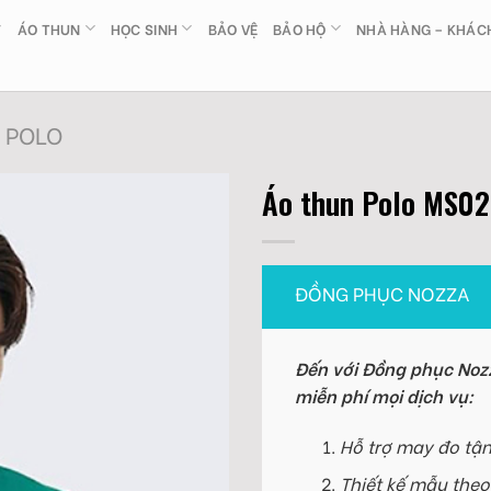
ÁO THUN
HỌC SINH
BẢO VỆ
BẢO HỘ
NHÀ HÀNG – KHÁC
 POLO
Áo thun Polo MS02
ĐỒNG PHỤC NOZZA
Đến với Đồng phục Nozz
miễn phí mọi dịch vụ:
Hỗ trợ may đo tận
Thiết kế mẫu theo