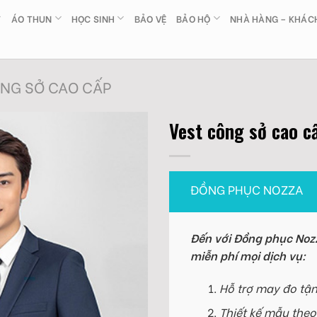
ÁO THUN
HỌC SINH
BẢO VỆ
BẢO HỘ
NHÀ HÀNG – KHÁC
NG SỞ CAO CẤP
Vest công sở cao 
ĐỒNG PHỤC NOZZA
Đến với Đồng phục Nozz
miễn phí mọi dịch vụ:
Hỗ trợ may đo tận
Thiết kế mẫu theo