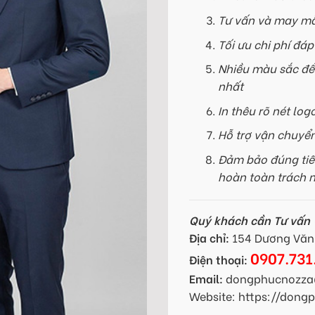
Tư vấn và may mẫ
Tối ưu chi phí đá
Nhiều màu sắc để
nhất
In thêu rõ nét log
Hỗ trợ vận chuyể
Đảm bảo đúng tiế
hoàn toàn trách 
Quý khách cần Tư vấn -
Địa chỉ:
154 Dương Văn 
0907.731
Điện thoại:
Email:
dongphucnozza
Website: https://don