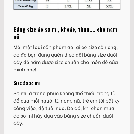
Bảng size áo sơ mi, khoác, thun,... cho nam,
nữ
Mỗi một loại sản phẩm áo lại có size số riêng,
do đó bạn đừng quên theo dõi bảng size dưới
đây để nắm được size chuẩn cho món đồ của
mình nhé!
Size áo sơ mi
Sơ mi là trang phục không thể thiếu trong tủ
đồ của mỗi người từ nam, nữ, trẻ em tới bất kỳ
công việc, độ tuổi nào. Do đó, khi chọn mua
áo sơ mi hãy dựa vào bảng size chuẩn dưới
đây.