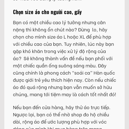
Chọn size áo cho người cao, gầy
Bạn có một chiều cao lý tưởng nhưng cân
nặng thì không ổn chút nào? Đừng lo, hãy
chọn cho mình size áo L hoặc XL để phù hợp
với chiều cao của bạn. Tuy nhiên, lúc này bạn
gặp khó khăn trong việc xử lý độ rộng của
áo? Sẽ không thành vấn đề nếu bạn phối với
một chiếc quần ống suông sáng màu. Đây
cũng chính là phong cách “soái ca” Hàn quốc
được giới trẻ yêu thích hiện nay. Còn nếu chiếc
áo đó quá rộng nhưng bạn vẫn muốn sở hữu
chúng, mang tới tiệm may là cách tốt nhất đó!
Nếu bạn đến cửa hàng, hãy thử áo trực tiếp.
Ngược lại, bạn có thể nhờ shop đo hộ chiều
dài, rộng áo để ước lượng phù hợp với vóc
dáng của mình khi mua hàng trên mạng.