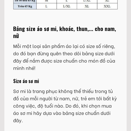
Bảng size áo sơ mi, khoác, thun,... cho nam,
nữ
Mỗi một loại sản phẩm áo lại có size số riêng,
do đó bạn đừng quên theo dõi bảng size dưới
đây để nắm được size chuẩn cho món đồ của
mình nhé!
Size áo sơ mi
Sơ mi là trang phục không thể thiếu trong tủ
đồ của mỗi người từ nam, nữ, trẻ em tới bất kỳ
công việc, độ tuổi nào. Do đó, khi chọn mua
áo sơ mi hãy dựa vào bảng size chuẩn dưới
đây.