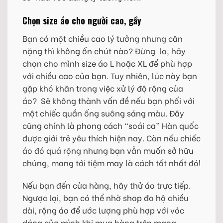
Chọn size áo cho người cao, gầy
Bạn có một chiều cao lý tưởng nhưng cân
nặng thì không ổn chút nào? Đừng lo, hãy
chọn cho mình size áo L hoặc XL để phù hợp
với chiều cao của bạn. Tuy nhiên, lúc này bạn
gặp khó khăn trong việc xử lý độ rộng của
áo? Sẽ không thành vấn đề nếu bạn phối với
một chiếc quần ống suông sáng màu. Đây
cũng chính là phong cách “soái ca” Hàn quốc
được giới trẻ yêu thích hiện nay. Còn nếu chiếc
áo đó quá rộng nhưng bạn vẫn muốn sở hữu
chúng, mang tới tiệm may là cách tốt nhất đó!
Nếu bạn đến cửa hàng, hãy thử áo trực tiếp.
Ngược lại, bạn có thể nhờ shop đo hộ chiều
dài, rộng áo để ước lượng phù hợp với vóc
dáng của mình khi mua hàng trên mạng.