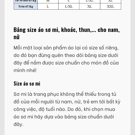
Bảng size áo sơ mi, khoác, thun,... cho nam,
nữ
Mỗi một loại sản phẩm áo lại có size số riêng,
do đó bạn đừng quên theo dõi bảng size dưới
đây để nắm được size chuẩn cho món đồ của
mình nhé!
Size áo sơ mi
Sơ mi là trang phục không thể thiếu trong tủ
đồ của mỗi người từ nam, nữ, trẻ em tới bất kỳ
công việc, độ tuổi nào. Do đó, khi chọn mua
áo sơ mi hãy dựa vào bảng size chuẩn dưới
đây.