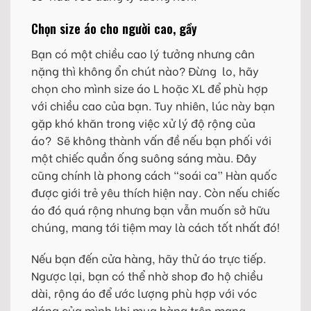
Chọn size áo cho người cao, gầy
Bạn có một chiều cao lý tưởng nhưng cân
nặng thì không ổn chút nào? Đừng lo, hãy
chọn cho mình size áo L hoặc XL để phù hợp
với chiều cao của bạn. Tuy nhiên, lúc này bạn
gặp khó khăn trong việc xử lý độ rộng của
áo? Sẽ không thành vấn đề nếu bạn phối với
một chiếc quần ống suông sáng màu. Đây
cũng chính là phong cách “soái ca” Hàn quốc
được giới trẻ yêu thích hiện nay. Còn nếu chiếc
áo đó quá rộng nhưng bạn vẫn muốn sở hữu
chúng, mang tới tiệm may là cách tốt nhất đó!
Nếu bạn đến cửa hàng, hãy thử áo trực tiếp.
Ngược lại, bạn có thể nhờ shop đo hộ chiều
dài, rộng áo để ước lượng phù hợp với vóc
dáng của mình khi mua hàng trên mạng.