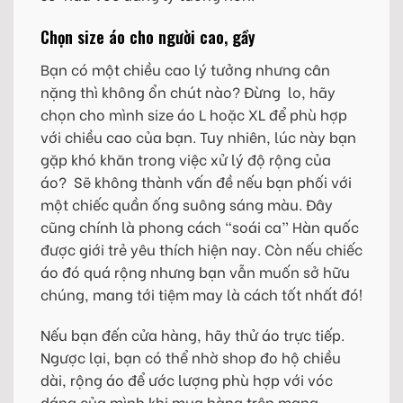
Chọn size áo cho người cao, gầy
Bạn có một chiều cao lý tưởng nhưng cân
nặng thì không ổn chút nào? Đừng lo, hãy
chọn cho mình size áo L hoặc XL để phù hợp
với chiều cao của bạn. Tuy nhiên, lúc này bạn
gặp khó khăn trong việc xử lý độ rộng của
áo? Sẽ không thành vấn đề nếu bạn phối với
một chiếc quần ống suông sáng màu. Đây
cũng chính là phong cách “soái ca” Hàn quốc
được giới trẻ yêu thích hiện nay. Còn nếu chiếc
áo đó quá rộng nhưng bạn vẫn muốn sở hữu
chúng, mang tới tiệm may là cách tốt nhất đó!
Nếu bạn đến cửa hàng, hãy thử áo trực tiếp.
Ngược lại, bạn có thể nhờ shop đo hộ chiều
dài, rộng áo để ước lượng phù hợp với vóc
dáng của mình khi mua hàng trên mạng.