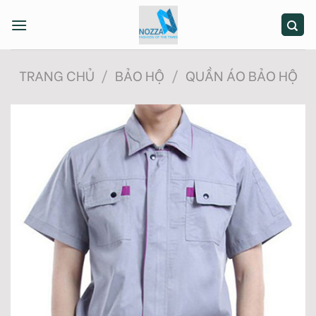
Skip
to
content
TRANG CHỦ
/
BẢO HỘ
/
QUẦN ÁO BẢO HỘ