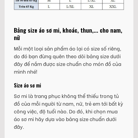
Bảng size áo sơ mi, khoác, thun,... cho nam,
nữ
Mỗi một loại sản phẩm áo lại có size số riêng,
do đó bạn đừng quên theo dõi bảng size dưới
đây để nắm được size chuẩn cho món đồ của
mình nhé!
Size áo sơ mi
Sơ mi là trang phục không thể thiếu trong tủ
đồ của mỗi người từ nam, nữ, trẻ em tới bất kỳ
công việc, độ tuổi nào. Do đó, khi chọn mua
áo sơ mi hãy dựa vào bảng size chuẩn dưới
đây.