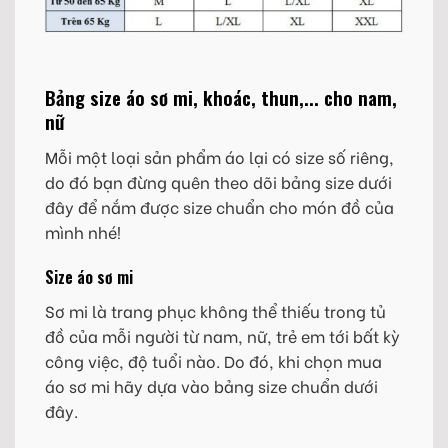
Bảng size áo sơ mi, khoác, thun,... cho nam,
nữ
Mỗi một loại sản phẩm áo lại có size số riêng,
do đó bạn đừng quên theo dõi bảng size dưới
đây để nắm được size chuẩn cho món đồ của
mình nhé!
Size áo sơ mi
Sơ mi là trang phục không thể thiếu trong tủ
đồ của mỗi người từ nam, nữ, trẻ em tới bất kỳ
công việc, độ tuổi nào. Do đó, khi chọn mua
áo sơ mi hãy dựa vào bảng size chuẩn dưới
đây.