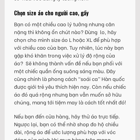
Chọn size áo cho người cao, gầy
Bạn có một chiều cao lý tưởng nhưng cân
nặng thì không ổn chút nào? Đừng lo, hãy
chọn cho mình size áo L hoặc XL để phù hợp
với chiều cao của bạn. Tuy nhiên, lúc này bạn
gặp khó khăn trong việc xử lý độ rộng của
áo? Sẽ không thành vấn đề nếu bạn phối với
một chiếc quần ống suông sáng màu. Đây
cũng chính là phong cách “soái ca” Hàn quốc
được giới trẻ yêu thích hiện nay. Còn nếu chiếc
áo đó quá rộng nhưng bạn vẫn muốn sở hữu
chúng, mang tới tiệm may là cách tốt nhất đó!
Nếu bạn đến cửa hàng, hãy thử áo trực tiếp.
Ngược lại, bạn có thể nhờ shop đo hộ chiều
dài, rộng áo để ước lượng phù hợp với vóc
dáng của mình khi mua hàng trên mạng.