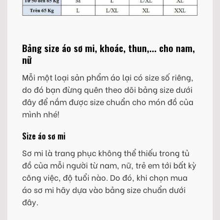
Bảng size áo sơ mi, khoác, thun,... cho nam,
nữ
Mỗi một loại sản phẩm áo lại có size số riêng,
do đó bạn đừng quên theo dõi bảng size dưới
đây để nắm được size chuẩn cho món đồ của
mình nhé!
Size áo sơ mi
Sơ mi là trang phục không thể thiếu trong tủ
đồ của mỗi người từ nam, nữ, trẻ em tới bất kỳ
công việc, độ tuổi nào. Do đó, khi chọn mua
áo sơ mi hãy dựa vào bảng size chuẩn dưới
đây.