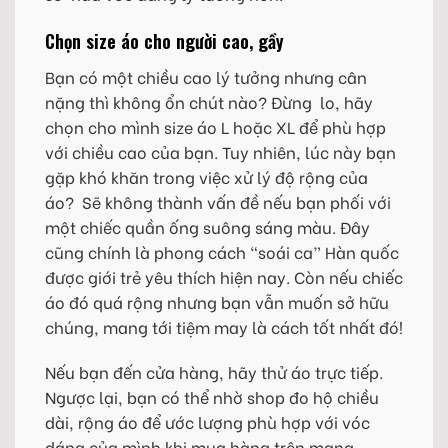
Chọn size áo cho người cao, gầy
Bạn có một chiều cao lý tưởng nhưng cân
nặng thì không ổn chút nào? Đừng lo, hãy
chọn cho mình size áo L hoặc XL để phù hợp
với chiều cao của bạn. Tuy nhiên, lúc này bạn
gặp khó khăn trong việc xử lý độ rộng của
áo? Sẽ không thành vấn đề nếu bạn phối với
một chiếc quần ống suông sáng màu. Đây
cũng chính là phong cách “soái ca” Hàn quốc
được giới trẻ yêu thích hiện nay. Còn nếu chiếc
áo đó quá rộng nhưng bạn vẫn muốn sở hữu
chúng, mang tới tiệm may là cách tốt nhất đó!
Nếu bạn đến cửa hàng, hãy thử áo trực tiếp.
Ngược lại, bạn có thể nhờ shop đo hộ chiều
dài, rộng áo để ước lượng phù hợp với vóc
dáng của mình khi mua hàng trên mạng.