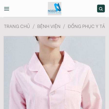
Skip
to
content
TRANG CHỦ
/
BỆNH VIỆN
/
ĐỒNG PHỤC Y TÁ