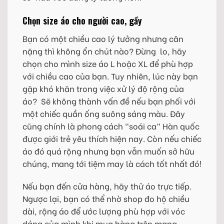
Chọn size áo cho người cao, gầy
Bạn có một chiều cao lý tưởng nhưng cân
nặng thì không ổn chút nào? Đừng lo, hãy
chọn cho mình size áo L hoặc XL để phù hợp
với chiều cao của bạn. Tuy nhiên, lúc này bạn
gặp khó khăn trong việc xử lý độ rộng của
áo? Sẽ không thành vấn đề nếu bạn phối với
một chiếc quần ống suông sáng màu. Đây
cũng chính là phong cách “soái ca” Hàn quốc
được giới trẻ yêu thích hiện nay. Còn nếu chiếc
áo đó quá rộng nhưng bạn vẫn muốn sở hữu
chúng, mang tới tiệm may là cách tốt nhất đó!
Nếu bạn đến cửa hàng, hãy thử áo trực tiếp.
Ngược lại, bạn có thể nhờ shop đo hộ chiều
dài, rộng áo để ước lượng phù hợp với vóc
dáng của mình khi mua hàng trên mạng.