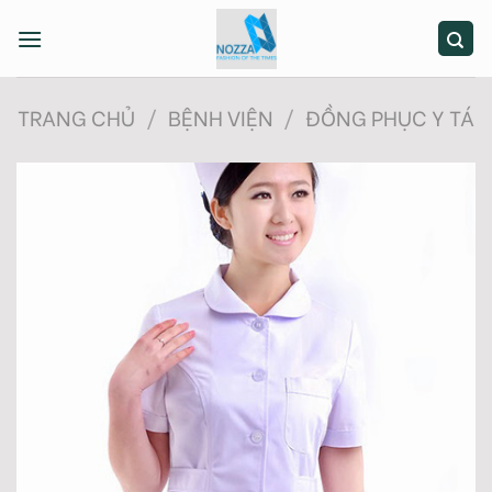
Skip
to
content
TRANG CHỦ
/
BỆNH VIỆN
/
ĐỒNG PHỤC Y TÁ