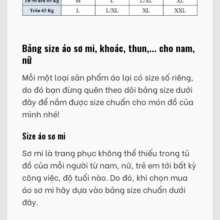
Bảng size áo sơ mi, khoác, thun,... cho nam,
nữ
Mỗi một loại sản phẩm áo lại có size số riêng,
do đó bạn đừng quên theo dõi bảng size dưới
đây để nắm được size chuẩn cho món đồ của
mình nhé!
Size áo sơ mi
Sơ mi là trang phục không thể thiếu trong tủ
đồ của mỗi người từ nam, nữ, trẻ em tới bất kỳ
công việc, độ tuổi nào. Do đó, khi chọn mua
áo sơ mi hãy dựa vào bảng size chuẩn dưới
đây.