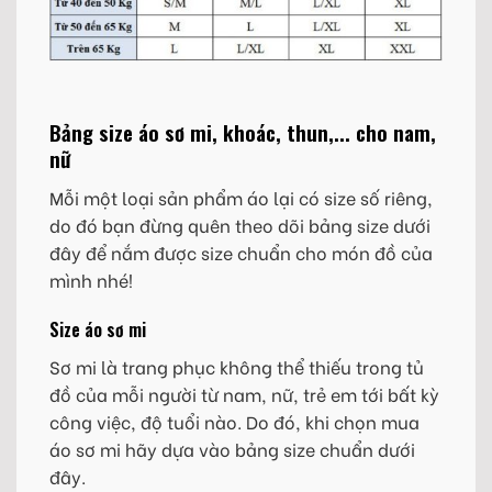
Bảng size áo sơ mi, khoác, thun,... cho nam,
nữ
Mỗi một loại sản phẩm áo lại có size số riêng,
do đó bạn đừng quên theo dõi bảng size dưới
đây để nắm được size chuẩn cho món đồ của
mình nhé!
Size áo sơ mi
Sơ mi là trang phục không thể thiếu trong tủ
đồ của mỗi người từ nam, nữ, trẻ em tới bất kỳ
công việc, độ tuổi nào. Do đó, khi chọn mua
áo sơ mi hãy dựa vào bảng size chuẩn dưới
đây.