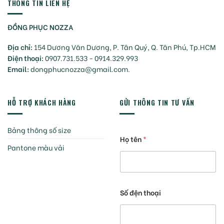
THÔNG TIN LIÊN HỆ
ĐỒNG PHỤC NOZZA
Địa chỉ:
154 Dương Văn Dương, P. Tân Quý, Q. Tân Phú, Tp.HCM
Điện thoại:
0907.731.533 - 0914.329.993
Email:
dongphucnozza@gmail.com.
HỖ TRỢ KHÁCH HÀNG
GỬI THÔNG TIN TƯ VẤN
Bảng thông số size
Họ tên
*
Pantone màu vải
Số đện thoại