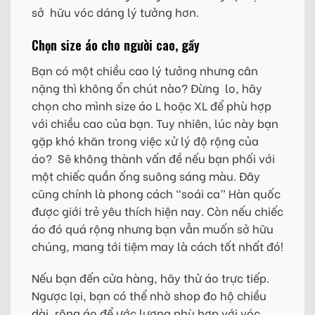
sở hữu vóc dáng lý tưởng hơn.
Chọn size áo cho người cao, gầy
Bạn có một chiều cao lý tưởng nhưng cân
nặng thì không ổn chút nào? Đừng lo, hãy
chọn cho mình size áo L hoặc XL để phù hợp
với chiều cao của bạn. Tuy nhiên, lúc này bạn
gặp khó khăn trong việc xử lý độ rộng của
áo? Sẽ không thành vấn đề nếu bạn phối với
một chiếc quần ống suông sáng màu. Đây
cũng chính là phong cách “soái ca” Hàn quốc
được giới trẻ yêu thích hiện nay. Còn nếu chiếc
áo đó quá rộng nhưng bạn vẫn muốn sở hữu
chúng, mang tới tiệm may là cách tốt nhất đó!
Nếu bạn đến cửa hàng, hãy thử áo trực tiếp.
Ngược lại, bạn có thể nhờ shop đo hộ chiều
dài, rộng áo để ước lượng phù hợp với vóc