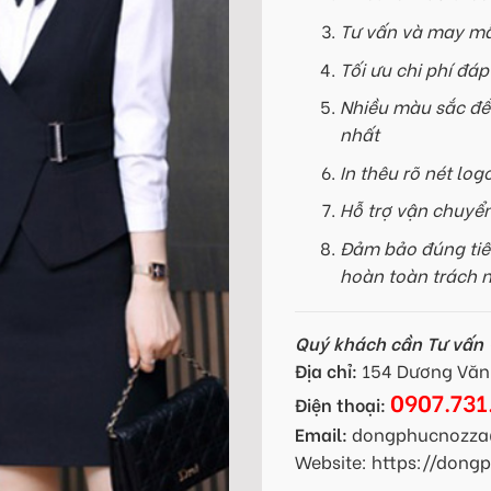
Tư vấn và may mẫ
Tối ưu chi phí đá
Nhiều màu sắc để
nhất
In thêu rõ nét log
Hỗ trợ vận chuyể
Đảm bảo đúng tiế
hoàn toàn trách 
Quý khách cần Tư vấn -
Địa chỉ:
154 Dương Văn 
0907.731
Điện thoại:
Email:
dongphucnozza
Website: https://don