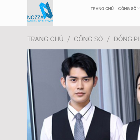
Skip
TRANG CHỦ
CÔNG SỞ
to
content
TRANG CHỦ
/
CÔNG SỞ
/
ĐỒNG PH