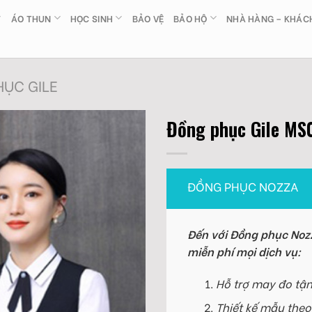
ÁO THUN
HỌC SINH
BẢO VỆ
BẢO HỘ
NHÀ HÀNG – KHÁC
ỤC GILE
Đồng phục Gile MS
ĐỒNG PHỤC NOZZA
Đến với Đồng phục Nozz
miễn phí mọi dịch vụ:
Hỗ trợ may đo tận
Thiết kế mẫu theo