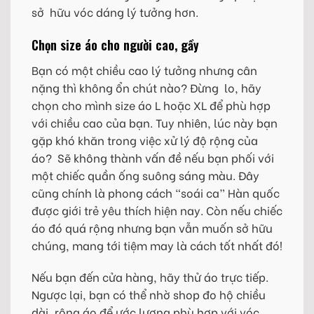
sở hữu vóc dáng lý tưởng hơn.
Chọn size áo cho người cao, gầy
Bạn có một chiều cao lý tưởng nhưng cân
nặng thì không ổn chút nào? Đừng lo, hãy
chọn cho mình size áo L hoặc XL để phù hợp
với chiều cao của bạn. Tuy nhiên, lúc này bạn
gặp khó khăn trong việc xử lý độ rộng của
áo? Sẽ không thành vấn đề nếu bạn phối với
một chiếc quần ống suông sáng màu. Đây
cũng chính là phong cách “soái ca” Hàn quốc
được giới trẻ yêu thích hiện nay. Còn nếu chiếc
áo đó quá rộng nhưng bạn vẫn muốn sở hữu
chúng, mang tới tiệm may là cách tốt nhất đó!
Nếu bạn đến cửa hàng, hãy thử áo trực tiếp.
Ngược lại, bạn có thể nhờ shop đo hộ chiều
dài, rộng áo để ước lượng phù hợp với vóc