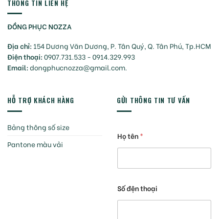
THÔNG TIN LIÊN HỆ
ĐỒNG PHỤC NOZZA
Địa chỉ:
154 Dương Văn Dương, P. Tân Quý, Q. Tân Phú, Tp.HCM
Điện thoại:
0907.731.533 - 0914.329.993
Email:
dongphucnozza@gmail.com.
HỖ TRỢ KHÁCH HÀNG
GỬI THÔNG TIN TƯ VẤN
Bảng thông số size
Họ tên
*
Pantone màu vải
Số đện thoại