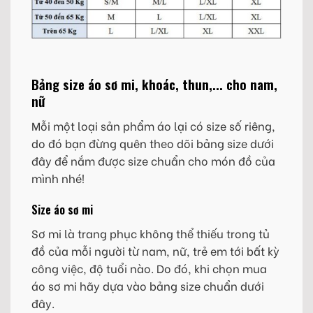
Bảng size áo sơ mi, khoác, thun,... cho nam,
nữ
Mỗi một loại sản phẩm áo lại có size số riêng,
do đó bạn đừng quên theo dõi bảng size dưới
đây để nắm được size chuẩn cho món đồ của
mình nhé!
Size áo sơ mi
Sơ mi là trang phục không thể thiếu trong tủ
đồ của mỗi người từ nam, nữ, trẻ em tới bất kỳ
công việc, độ tuổi nào. Do đó, khi chọn mua
áo sơ mi hãy dựa vào bảng size chuẩn dưới
đây.