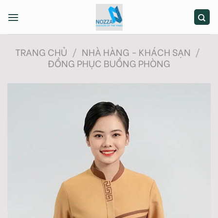
Skip
to
content
TRANG CHỦ
/
NHÀ HÀNG - KHÁCH SẠN
/
ĐỒNG PHỤC BUỒNG PHÒNG