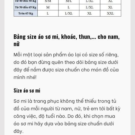
Bảng size áo sơ mi, khoác, thun,... cho nam,
nữ
Mỗi một loại sản phẩm áo lại có size số riêng,
do đó bạn đừng quên theo dõi bảng size dưới
đây để nắm được size chuẩn cho món đồ của
mình nhé!
Size áo sơ mi
Sơ mi là trang phục không thể thiếu trong tủ
đồ của mỗi người từ nam, nữ, trẻ em tới bất kỳ
công việc, độ tuổi nào. Do đó, khi chọn mua
áo sơ mi hãy dựa vào bảng size chuẩn dưới
đây.