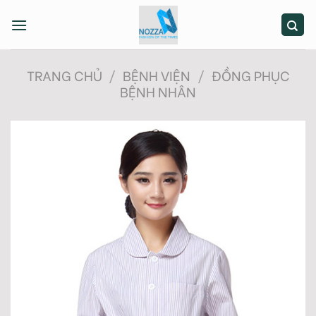
Skip
to
content
TRANG CHỦ
/
BỆNH VIỆN
/
ĐỒNG PHỤC
BỆNH NHÂN