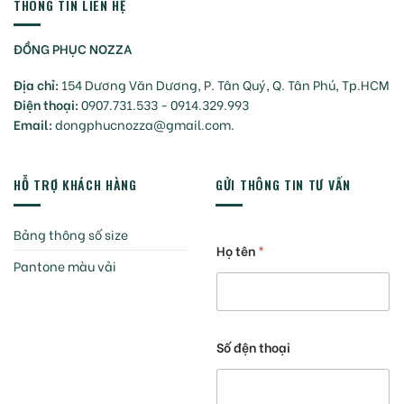
THÔNG TIN LIÊN HỆ
ĐỒNG PHỤC NOZZA
Địa chỉ:
154 Dương Văn Dương, P. Tân Quý, Q. Tân Phú, Tp.HCM
Điện thoại:
0907.731.533 - 0914.329.993
Email:
dongphucnozza@gmail.com.
HỖ TRỢ KHÁCH HÀNG
GỬI THÔNG TIN TƯ VẤN
Bảng thông số size
Họ tên
*
Pantone màu vải
Số đện thoại