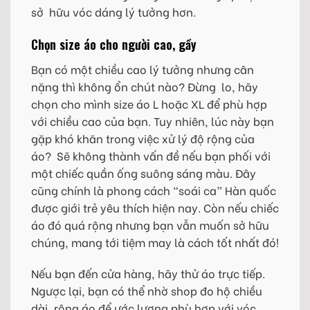
sở hữu vóc dáng lý tưởng hơn.
Chọn size áo cho người cao, gầy
Bạn có một chiều cao lý tưởng nhưng cân
nặng thì không ổn chút nào? Đừng lo, hãy
chọn cho mình size áo L hoặc XL để phù hợp
với chiều cao của bạn. Tuy nhiên, lúc này bạn
gặp khó khăn trong việc xử lý độ rộng của
áo? Sẽ không thành vấn đề nếu bạn phối với
một chiếc quần ống suông sáng màu. Đây
cũng chính là phong cách “soái ca” Hàn quốc
được giới trẻ yêu thích hiện nay. Còn nếu chiếc
áo đó quá rộng nhưng bạn vẫn muốn sở hữu
chúng, mang tới tiệm may là cách tốt nhất đó!
Nếu bạn đến cửa hàng, hãy thử áo trực tiếp.
Ngược lại, bạn có thể nhờ shop đo hộ chiều
dài, rộng áo để ước lượng phù hợp với vóc