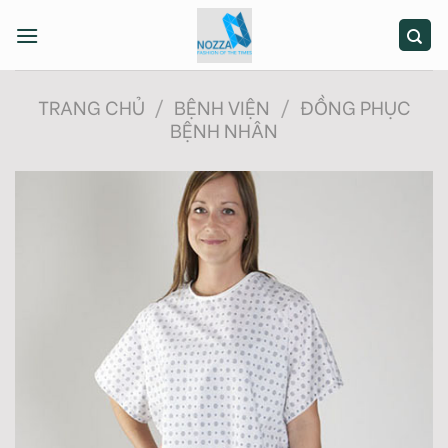
Skip
to
content
TRANG CHỦ
/
BỆNH VIỆN
/
ĐỒNG PHỤC
BỆNH NHÂN