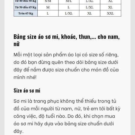
Bảng size áo sơ mi, khoác, thun,... cho nam,
nữ
Mỗi một loại sản phẩm áo lại có size số riêng,
do đó bạn đừng quên theo dõi bảng size dưới
đây để nắm được size chuẩn cho món đồ của
mình nhé!
Size áo sơ mi
Sơ mi là trang phục không thể thiếu trong tủ
đồ của mỗi người từ nam, nữ, trẻ em tới bất kỳ
công việc, độ tuổi nào. Do đó, khi chọn mua
áo sơ mi hãy dựa vào bảng size chuẩn dưới
đây.