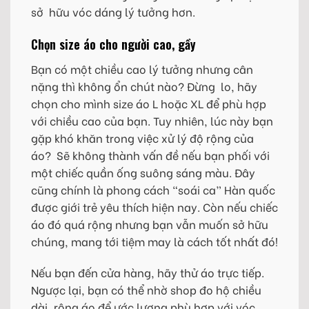
sở hữu vóc dáng lý tưởng hơn.
Chọn size áo cho người cao, gầy
Bạn có một chiều cao lý tưởng nhưng cân
nặng thì không ổn chút nào? Đừng lo, hãy
chọn cho mình size áo L hoặc XL để phù hợp
với chiều cao của bạn. Tuy nhiên, lúc này bạn
gặp khó khăn trong việc xử lý độ rộng của
áo? Sẽ không thành vấn đề nếu bạn phối với
một chiếc quần ống suông sáng màu. Đây
cũng chính là phong cách “soái ca” Hàn quốc
được giới trẻ yêu thích hiện nay. Còn nếu chiếc
áo đó quá rộng nhưng bạn vẫn muốn sở hữu
chúng, mang tới tiệm may là cách tốt nhất đó!
Nếu bạn đến cửa hàng, hãy thử áo trực tiếp.
Ngược lại, bạn có thể nhờ shop đo hộ chiều
dài, rộng áo để ước lượng phù hợp với vóc