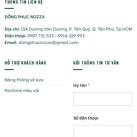
THÔNG TIN LIÊN HỆ
ĐỒNG PHỤC NOZZA
Địa chỉ:
154 Dương Văn Dương, P. Tân Quý, Q. Tân Phú, Tp.HCM
Điện thoại:
0907.731.533 - 0914.329.993
Email:
dongphucnozza@gmail.com.
HỖ TRỢ KHÁCH HÀNG
GỬI THÔNG TIN TƯ VẤN
Bảng thông số size
Họ tên
*
Pantone màu vải
Số đện thoại