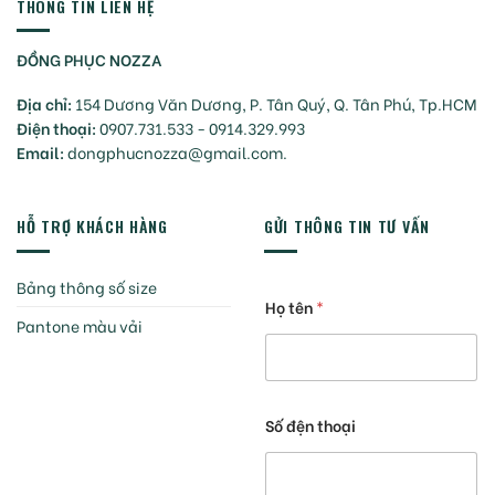
THÔNG TIN LIÊN HỆ
ĐỒNG PHỤC NOZZA
Địa chỉ:
154 Dương Văn Dương, P. Tân Quý, Q. Tân Phú, Tp.HCM
Điện thoại:
0907.731.533 - 0914.329.993
Email:
dongphucnozza@gmail.com.
HỖ TRỢ KHÁCH HÀNG
GỬI THÔNG TIN TƯ VẤN
Bảng thông số size
Họ tên
*
Pantone màu vải
Số đện thoại