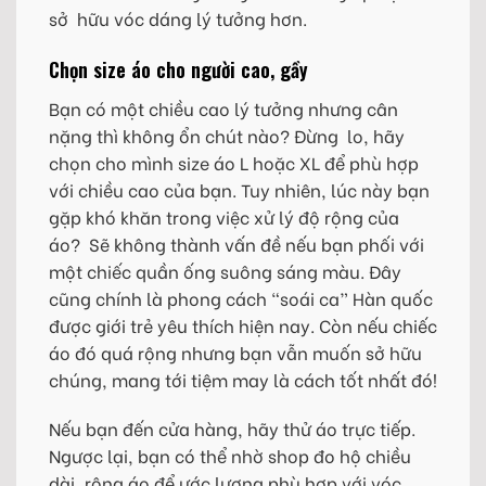
sở hữu vóc dáng lý tưởng hơn.
Chọn size áo cho người cao, gầy
Bạn có một chiều cao lý tưởng nhưng cân
nặng thì không ổn chút nào? Đừng lo, hãy
chọn cho mình size áo L hoặc XL để phù hợp
với chiều cao của bạn. Tuy nhiên, lúc này bạn
gặp khó khăn trong việc xử lý độ rộng của
áo? Sẽ không thành vấn đề nếu bạn phối với
một chiếc quần ống suông sáng màu. Đây
cũng chính là phong cách “soái ca” Hàn quốc
được giới trẻ yêu thích hiện nay. Còn nếu chiếc
áo đó quá rộng nhưng bạn vẫn muốn sở hữu
chúng, mang tới tiệm may là cách tốt nhất đó!
Nếu bạn đến cửa hàng, hãy thử áo trực tiếp.
Ngược lại, bạn có thể nhờ shop đo hộ chiều
dài, rộng áo để ước lượng phù hợp với vóc