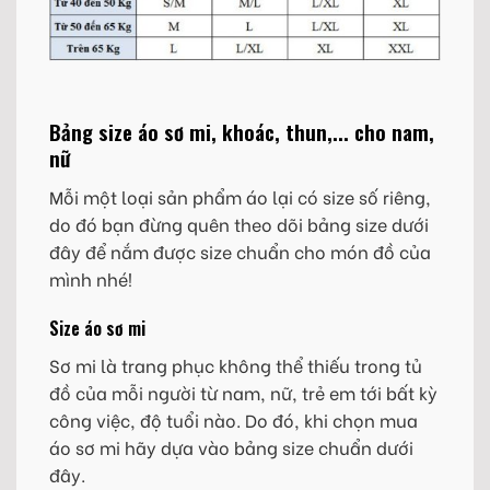
Bảng size áo sơ mi, khoác, thun,... cho nam,
nữ
Mỗi một loại sản phẩm áo lại có size số riêng,
do đó bạn đừng quên theo dõi bảng size dưới
đây để nắm được size chuẩn cho món đồ của
mình nhé!
Size áo sơ mi
Sơ mi là trang phục không thể thiếu trong tủ
đồ của mỗi người từ nam, nữ, trẻ em tới bất kỳ
công việc, độ tuổi nào. Do đó, khi chọn mua
áo sơ mi hãy dựa vào bảng size chuẩn dưới
đây.