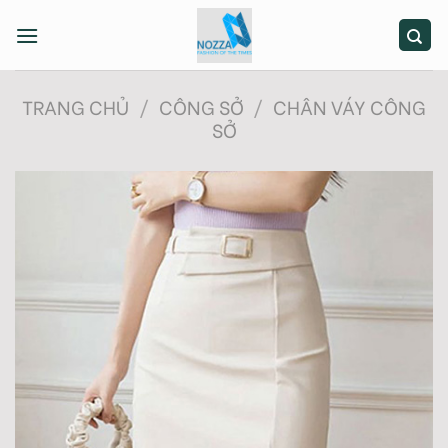
Skip
to
content
TRANG CHỦ
/
CÔNG SỞ
/
CHÂN VÁY CÔNG
SỞ