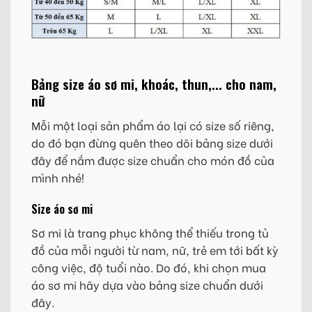
Bảng size áo sơ mi, khoác, thun,... cho nam,
nữ
Mỗi một loại sản phẩm áo lại có size số riêng,
do đó bạn đừng quên theo dõi bảng size dưới
đây để nắm được size chuẩn cho món đồ của
mình nhé!
Size áo sơ mi
Sơ mi là trang phục không thể thiếu trong tủ
đồ của mỗi người từ nam, nữ, trẻ em tới bất kỳ
công việc, độ tuổi nào. Do đó, khi chọn mua
áo sơ mi hãy dựa vào bảng size chuẩn dưới
đây.