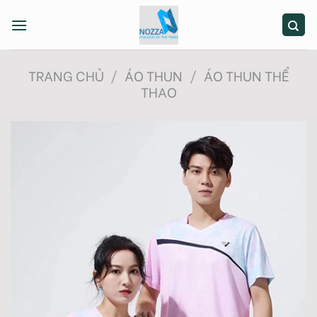
Skip
to
content
TRANG CHỦ
/
ÁO THUN
/
ÁO THUN THỂ
THAO