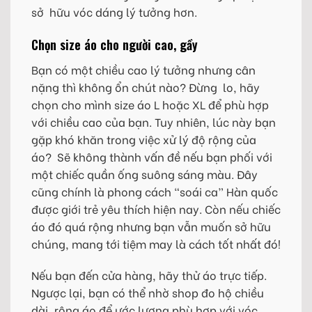
sở hữu vóc dáng lý tưởng hơn.
Chọn size áo cho người cao, gầy
Bạn có một chiều cao lý tưởng nhưng cân
nặng thì không ổn chút nào? Đừng lo, hãy
chọn cho mình size áo L hoặc XL để phù hợp
với chiều cao của bạn. Tuy nhiên, lúc này bạn
gặp khó khăn trong việc xử lý độ rộng của
áo? Sẽ không thành vấn đề nếu bạn phối với
một chiếc quần ống suông sáng màu. Đây
cũng chính là phong cách “soái ca” Hàn quốc
được giới trẻ yêu thích hiện nay. Còn nếu chiếc
áo đó quá rộng nhưng bạn vẫn muốn sở hữu
chúng, mang tới tiệm may là cách tốt nhất đó!
Nếu bạn đến cửa hàng, hãy thử áo trực tiếp.
Ngược lại, bạn có thể nhờ shop đo hộ chiều
dài, rộng áo để ước lượng phù hợp với vóc