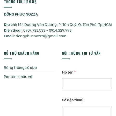
THÔNG TIN LIÊN HỆ
ĐỒNG PHỤC NOZZA
Địa chỉ:
154 Dương Văn Dương, P. Tân Quý, Q. Tân Phú, Tp.HCM
Điện thoại:
0907.731.533 - 0914.329.993
Email:
dongphucnozza@gmail.com.
HỖ TRỢ KHÁCH HÀNG
GỬI THÔNG TIN TƯ VẤN
Bảng thông số size
Họ tên
*
Pantone màu vải
Số đện thoại