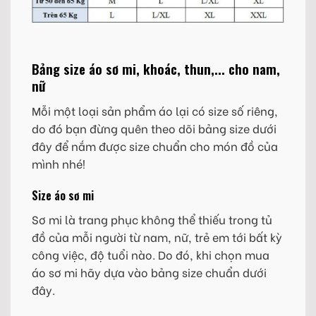
Bảng size áo sơ mi, khoác, thun,... cho nam,
nữ
Mỗi một loại sản phẩm áo lại có size số riêng,
do đó bạn đừng quên theo dõi bảng size dưới
đây để nắm được size chuẩn cho món đồ của
mình nhé!
Size áo sơ mi
Sơ mi là trang phục không thể thiếu trong tủ
đồ của mỗi người từ nam, nữ, trẻ em tới bất kỳ
công việc, độ tuổi nào. Do đó, khi chọn mua
áo sơ mi hãy dựa vào bảng size chuẩn dưới
đây.