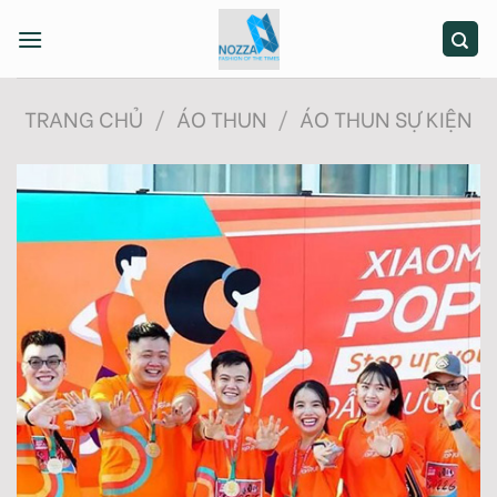
Skip
to
content
TRANG CHỦ
/
ÁO THUN
/
ÁO THUN SỰ KIỆN