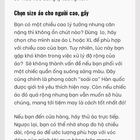
Chọn size áo cho người cao, gầy
Bạn có một chiều cao lý tưởng nhưng cân
nặng thì không ổn chút nào? Đừng lo, hãy
chọn cho mình size áo L hoặc XL để phù hợp
với chiều cao của bạn. Tuy nhiên, lúc này bạn
gặp khó khăn trong việc xử lý độ rộng của
áo? Sẽ không thành vấn đề nếu bạn phối với
một chiếc quần ống suông sáng màu. Đây
cũng chính là phong cách “soái ca” Hàn quốc
được giới trẻ yêu thích hiện nay. Còn nếu chiếc
áo đó quá rộng nhưng bạn vẫn muốn sở hữu
chúng, mang tới tiệm may là cách tốt nhất đó!
Nếu bạn đến cửa hàng, hãy thử áo trực tiếp.
Ngược lại, bạn có thể nhờ shop đo hộ chiều
dài, rộng áo để ước lượng phù hợp với vóc
dáng của mình khi mua hàng trên mạng.