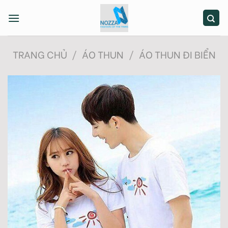
Skip
to
content
TRANG CHỦ
/
ÁO THUN
/
ÁO THUN ĐI BIỂN