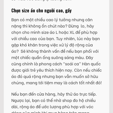
Chọn size áo cho người cao, gầy
Bạn có một chiều cao lý tưởng nhưng cân
nặng thì không ổn chút nào? Đừng lo, hãy
chọn cho mình size áo L hoặc XL để phù hợp
với chiều cao của bạn. Tuy nhiên, lúc này bạn
gặp khó khăn trong việc xử lý độ rộng của
áo? Sẽ không thành vấn đề nếu bạn phối với
một chiếc quần ống suông sáng màu. Đây
cũng chính là phong cách “soái ca” Hàn quốc
được giới trẻ yêu thích hiện nay. Còn nếu chiếc
áo đó quá rộng nhưng bạn vẫn muốn sở hữu
chúng, mang tới tiệm may là cách tốt nhất đó!
Nếu bạn đến cửa hàng, hãy thử áo trực tiếp.
Ngược lại, bạn có thể nhờ shop đo hộ chiều
dài, rộng áo để ước lượng phù hợp với vóc
dáng của mình khi mua hàng trên mạng.