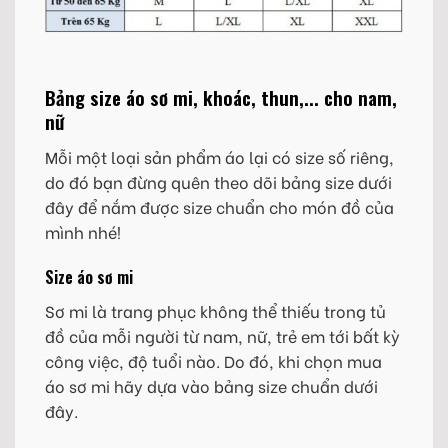
Bảng size áo sơ mi, khoác, thun,... cho nam,
nữ
Mỗi một loại sản phẩm áo lại có size số riêng,
do đó bạn đừng quên theo dõi bảng size dưới
đây để nắm được size chuẩn cho món đồ của
mình nhé!
Size áo sơ mi
Sơ mi là trang phục không thể thiếu trong tủ
đồ của mỗi người từ nam, nữ, trẻ em tới bất kỳ
công việc, độ tuổi nào. Do đó, khi chọn mua
áo sơ mi hãy dựa vào bảng size chuẩn dưới
đây.