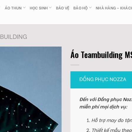
ÁO THUN
HỌC SINH
BẢO VỆ
BẢO HỘ
NHÀ HÀNG – KHÁC
BUILDING
Áo Teambuilding M
ĐỒNG PHỤC NOZZA
Đến với Đồng phục Nozz
miễn phí mọi dịch vụ:
Hỗ trợ may đo tận
Thiết kế mẫu theo