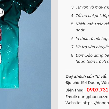
Tư vấn và may mẫ
Tối ưu chi phí đá
Nhiều màu sắc để
nhất
In thêu rõ nét log
Hỗ trợ vận chuyể
Đảm bảo đúng tiế
hoàn toàn trách 
Quý khách cần Tư vấn -
Địa chỉ:
154 Dương Văn 
0907.731
Điện thoại:
Email:
dongphucnozza
Website: https://don