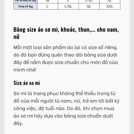
Bảng size áo sơ mi, khoác, thun,... cho nam,
nữ
Mỗi một loại sản phẩm áo lại có size số riêng,
do đó bạn đừng quên theo dõi bảng size dưới
đây để nắm được size chuẩn cho món đồ của
mình nhé!
Size áo sơ mi
Sơ mi là trang phục không thể thiếu trong tủ
đồ của mỗi người từ nam, nữ, trẻ em tới bất kỳ
công việc, độ tuổi nào. Do đó, khi chọn mua
áo sơ mi hãy dựa vào bảng size chuẩn dưới
đây.