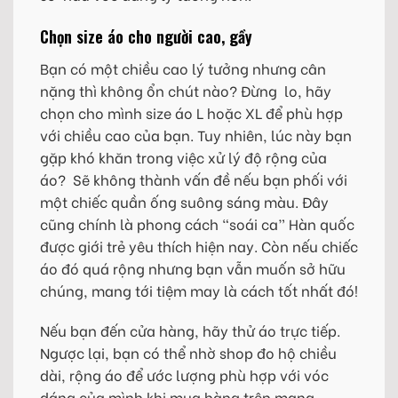
Chọn size áo cho người cao, gầy
Bạn có một chiều cao lý tưởng nhưng cân
nặng thì không ổn chút nào? Đừng lo, hãy
chọn cho mình size áo L hoặc XL để phù hợp
với chiều cao của bạn. Tuy nhiên, lúc này bạn
gặp khó khăn trong việc xử lý độ rộng của
áo? Sẽ không thành vấn đề nếu bạn phối với
một chiếc quần ống suông sáng màu. Đây
cũng chính là phong cách “soái ca” Hàn quốc
được giới trẻ yêu thích hiện nay. Còn nếu chiếc
áo đó quá rộng nhưng bạn vẫn muốn sở hữu
chúng, mang tới tiệm may là cách tốt nhất đó!
Nếu bạn đến cửa hàng, hãy thử áo trực tiếp.
Ngược lại, bạn có thể nhờ shop đo hộ chiều
dài, rộng áo để ước lượng phù hợp với vóc
dáng của mình khi mua hàng trên mạng.