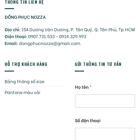
THÔNG TIN LIÊN HỆ
ĐỒNG PHỤC NOZZA
Địa chỉ:
154 Dương Văn Dương, P. Tân Quý, Q. Tân Phú, Tp.HCM
Điện thoại:
0907.731.533 - 0914.329.993
Email:
dongphucnozza@gmail.com.
HỖ TRỢ KHÁCH HÀNG
GỬI THÔNG TIN TƯ VẤN
Bảng thông số size
Họ tên
*
Pantone màu vải
Số đện thoại