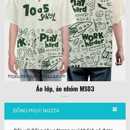
Áo lớp, áo nhóm MS03
ĐỒNG PHỤC NOZZA
Đến với Đồng phục Nozza quý khách sẽ được