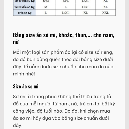
Bảng size áo sơ mi, khoác, thun,... cho nam,
nữ
Mỗi một loại sản phẩm áo lại có size số riêng,
do đó bạn đừng quên theo dõi bảng size dưới
đây để nắm được size chuẩn cho món đồ của
mình nhé!
Size áo sơ mi
Sơ mi là trang phục không thể thiếu trong tủ
đồ của mỗi người từ nam, nữ, trẻ em tới bất kỳ
công việc, độ tuổi nào. Do đó, khi chọn mua
áo sơ mi hãy dựa vào bảng size chuẩn dưới
đây.