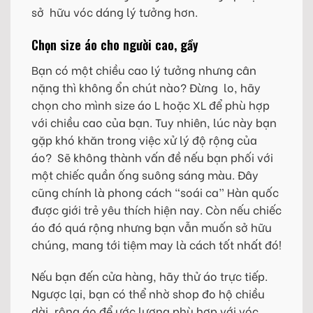
sở hữu vóc dáng lý tưởng hơn.
Chọn size áo cho người cao, gầy
Bạn có một chiều cao lý tưởng nhưng cân
nặng thì không ổn chút nào? Đừng lo, hãy
chọn cho mình size áo L hoặc XL để phù hợp
với chiều cao của bạn. Tuy nhiên, lúc này bạn
gặp khó khăn trong việc xử lý độ rộng của
áo? Sẽ không thành vấn đề nếu bạn phối với
một chiếc quần ống suông sáng màu. Đây
cũng chính là phong cách “soái ca” Hàn quốc
được giới trẻ yêu thích hiện nay. Còn nếu chiếc
áo đó quá rộng nhưng bạn vẫn muốn sở hữu
chúng, mang tới tiệm may là cách tốt nhất đó!
Nếu bạn đến cửa hàng, hãy thử áo trực tiếp.
Ngược lại, bạn có thể nhờ shop đo hộ chiều
dài, rộng áo để ước lượng phù hợp với vóc