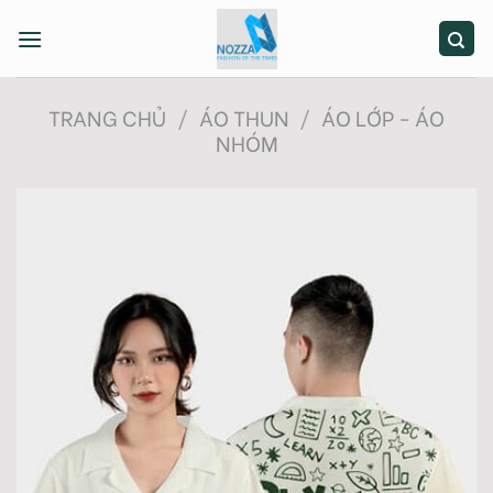
Skip
to
content
TRANG CHỦ
/
ÁO THUN
/
ÁO LỚP - ÁO
NHÓM