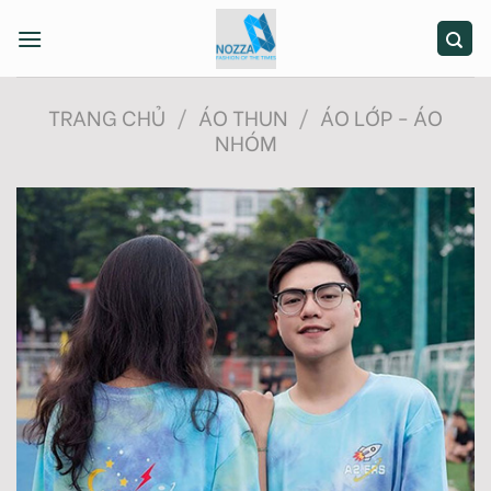
Skip
to
content
TRANG CHỦ
/
ÁO THUN
/
ÁO LỚP - ÁO
NHÓM