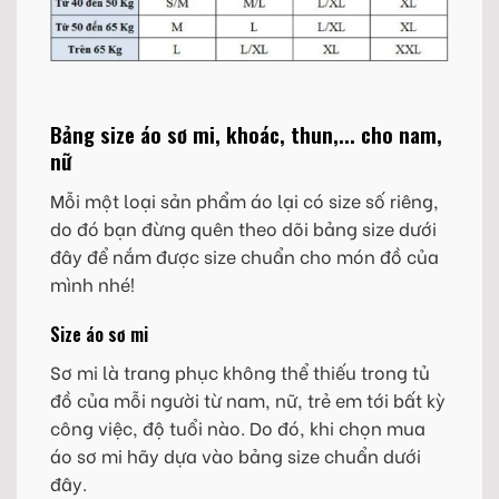
Bảng size áo sơ mi, khoác, thun,... cho nam,
nữ
Mỗi một loại sản phẩm áo lại có size số riêng,
do đó bạn đừng quên theo dõi bảng size dưới
đây để nắm được size chuẩn cho món đồ của
mình nhé!
Size áo sơ mi
Sơ mi là trang phục không thể thiếu trong tủ
đồ của mỗi người từ nam, nữ, trẻ em tới bất kỳ
công việc, độ tuổi nào. Do đó, khi chọn mua
áo sơ mi hãy dựa vào bảng size chuẩn dưới
đây.