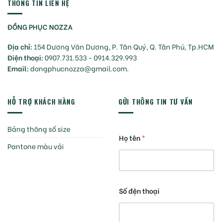
THÔNG TIN LIÊN HỆ
ĐỒNG PHỤC NOZZA
Địa chỉ:
154 Dương Văn Dương, P. Tân Quý, Q. Tân Phú, Tp.HCM
Điện thoại:
0907.731.533 - 0914.329.993
Email:
dongphucnozza@gmail.com.
HỖ TRỢ KHÁCH HÀNG
GỬI THÔNG TIN TƯ VẤN
Bảng thông số size
Họ tên
*
Pantone màu vải
Số đện thoại