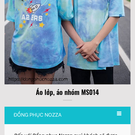
Áo lớp, áo nhóm MS014
ĐỒNG PHỤC NOZZA
Đến với Đồng phục Nozza quý khách sẽ được