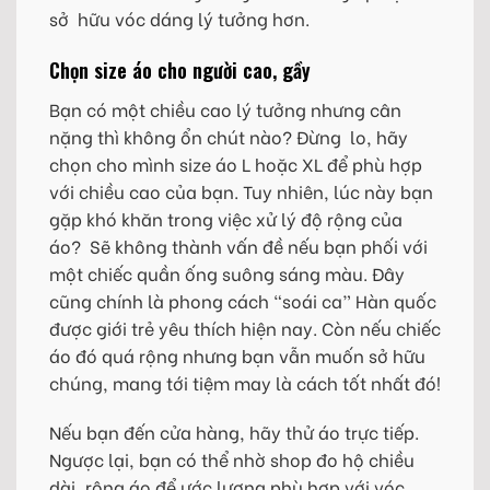
sở hữu vóc dáng lý tưởng hơn.
Chọn size áo cho người cao, gầy
Bạn có một chiều cao lý tưởng nhưng cân
nặng thì không ổn chút nào? Đừng lo, hãy
chọn cho mình size áo L hoặc XL để phù hợp
với chiều cao của bạn. Tuy nhiên, lúc này bạn
gặp khó khăn trong việc xử lý độ rộng của
áo? Sẽ không thành vấn đề nếu bạn phối với
một chiếc quần ống suông sáng màu. Đây
cũng chính là phong cách “soái ca” Hàn quốc
được giới trẻ yêu thích hiện nay. Còn nếu chiếc
áo đó quá rộng nhưng bạn vẫn muốn sở hữu
chúng, mang tới tiệm may là cách tốt nhất đó!
Nếu bạn đến cửa hàng, hãy thử áo trực tiếp.
Ngược lại, bạn có thể nhờ shop đo hộ chiều
dài, rộng áo để ước lượng phù hợp với vóc